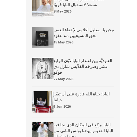
تستعدّ لاستقبال البابا قريبًا
8 May 2026
نيجيريا: تضليل إعلامي لإخفاء العنف
بحق المسيحيين منذ عقود
15 May 2026
العبوديَّة بين اعتذار البابا لاوُن الرابع
عشر وصرخة القدِّيس شارل دي
فوكو
27 May 2026
البابا: حياة الله قادرة على أن تغيّر
حياتنا
1 Jun 2026
البابا يركع في المكان الذي نجا فيه
البابا القديس يوحنا بولس الثاني من
محاولة اغتيال