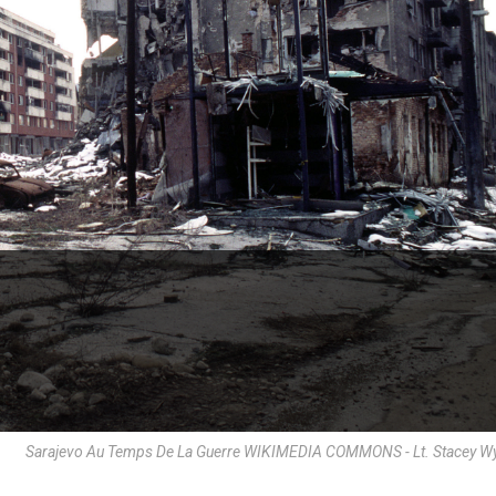
Sarajevo Au Temps De La Guerre WIKIMEDIA COMMONS - Lt. Stacey W