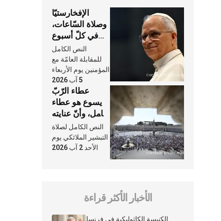
الإفخارستيّا
وصلاة السّاعات،
في كلّ أسبوع
وكلّ يوم، هما
النص الكامل
النَّفَس في حياة
للمقابلة العامّة مع
الكنيسة
المؤمنين يوم الأربعاء
5 آب 2026
عطاء الرّبّ
يسوع هو عطاء
شامل، وأنّ عنايته
بنا لا تغيب عنّا
النص الكامل لصلاة
أبدًا
التبشير الملائكي يوم
الأحد 2 آب 2026
الأخبار الأكثر قراءة
الكنيسة الكاثوليكية في فرنسا