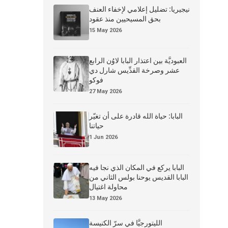
نيجيريا: تضليل إعلامي لإخفاء العنف
بحق المسيحيين منذ عقود
15 May 2026
العبوديَّة بين اعتذار البابا لاوُن الرابع
عشر وصرخة القدِّيس شارل دي
فوكو
27 May 2026
البابا: حياة الله قادرة على أن تغيّر
حياتنا
1 Jun 2026
البابا يركع في المكان الذي نجا فيه
البابا القديس يوحنا بولس الثاني من
محاولة اغتيال
13 May 2026
الليتورجيَّا في سرّ الكنيسة