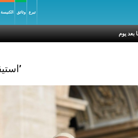
تبرع
وثائق
الكنيسة و
Posts Tagged ‘استيقاظ’