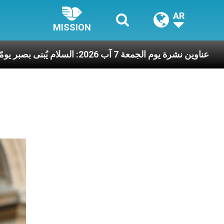
AR
MISSION
 الآخرين
عناوين نشرة يوم الجمعة 7 آب 2026: السلام يُبنى بصبر يومًا بعد يوم