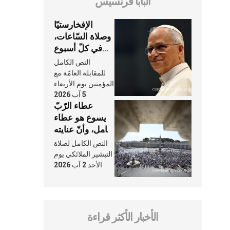
البابا فرنسيس
الإفخارستيّا
وصلاة السّاعات،
في كلّ أسبوع
وكلّ يوم، هما
النص الكامل
النَّفَس في حياة
للمقابلة العامّة مع
الكنيسة
المؤمنين يوم الأربعاء
5 آب 2026
عطاء الرّبّ
يسوع هو عطاء
شامل، وأنّ عنايته
بنا لا تغيب عنّا
النص الكامل لصلاة
أبدًا
التبشير الملائكي يوم
الأحد 2 آب 2026
الأخبار الأكثر قراءة