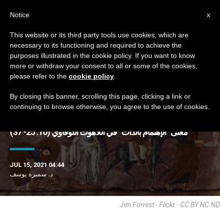
AR
Notice
x
This website or its third party tools use cookies, which are
necessary to its functioning and required to achieve the
TAG
purposes illustrated in the cookie policy. If you want to know
Posts Tagged ‘اعتناء’
more or withdraw your consent to all or some of the cookies,
please refer to the
cookie policy
.
By closing this banner, scrolling this page, clicking a link or
continuing to browse otherwise, you agree to the use of cookies.
DERNIÈRES NOUVELLES
معنى “الإهتمام بالذات” في اللَّاهوت اللوقاويّ (10: 25- 37)
JUL 15, 2021 04:44
د. سميرة يوسف
Jim Forrest - Flickr - CC BY NC ND