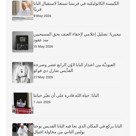
الكنيسة الكاثوليكية في فرنسا تستعدّ لاستقبال البابا
قريبًا
8 May 2026
نيجيريا: تضليل إعلامي لإخفاء العنف بحق المسيحيين
منذ عقود
15 May 2026
العبوديَّة بين اعتذار البابا لاوُن الرابع عشر وصرخة
القدِّيس شارل دي فوكو
27 May 2026
البابا: حياة الله قادرة على أن تغيّر حياتنا
1 Jun 2026
البابا يركع في المكان الذي نجا فيه البابا القديس يوحنا
بولس الثاني من محاولة اغتيال