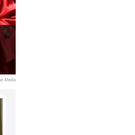
an Media