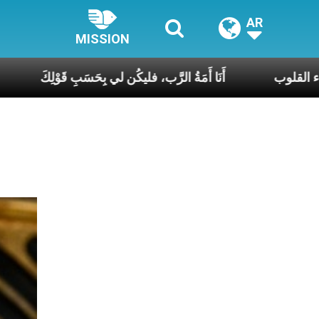
AR
MISSION
 يا منبع السرور ورجاء القلوب
أَنَا أَمَةُ الرَّب، فليكُن لي ب