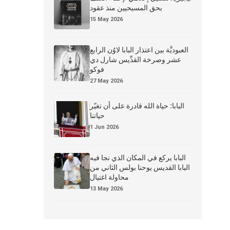
بحق المسيحيين منذ عقود
15 May 2026
العبوديَّة بين اعتذار البابا لاوُن الرابع
عشر وصرخة القدِّيس شارل دي
فوكو
27 May 2026
البابا: حياة الله قادرة على أن تغيّر
حياتنا
1 Jun 2026
البابا يركع في المكان الذي نجا فيه
البابا القديس يوحنا بولس الثاني من
محاولة اغتيال
13 May 2026