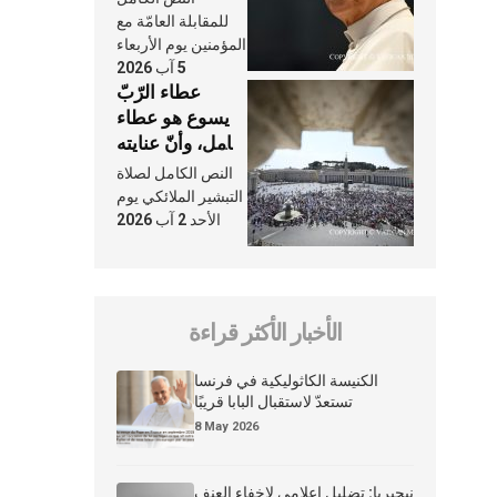
النَّفَس في حياة
للمقابلة العامّة مع
الكنيسة
المؤمنين يوم الأربعاء
5 آب 2026
عطاء الرّبّ
يسوع هو عطاء
شامل، وأنّ عنايته
بنا لا تغيب عنّا
النص الكامل لصلاة
أبدًا
التبشير الملائكي يوم
الأحد 2 آب 2026
الأخبار الأكثر قراءة
الكنيسة الكاثوليكية في فرنسا
تستعدّ لاستقبال البابا قريبًا
8 May 2026
نيجيريا: تضليل إعلامي لإخفاء العنف