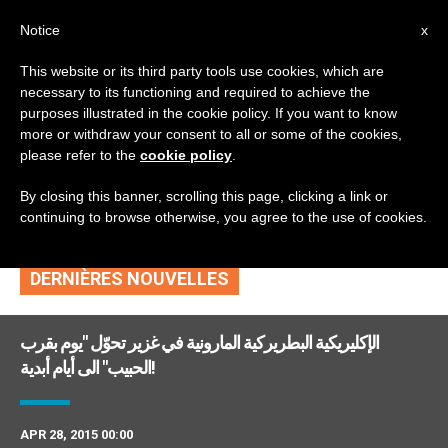
AR
Notice
x
This website or its third party tools use cookies, which are
necessary to its functioning and required to achieve the
TAG
purposes illustrated in the cookie policy. If you want to know
Posts Tagged
more or withdraw your consent to all or some of the cookies,
please refer to the
cookie policy
.
‘اكليريكية’
By closing this banner, scrolling this page, clicking a link or
continuing to browse otherwise, you agree to the use of cookies.
DERNIÈRES NOUVELLES
الإكليريكية البطريركية المارونية في غزير تحوّل "يوم بقرب
الحبيب" الى أيام أبدية!
APR 28, 2015 00:00