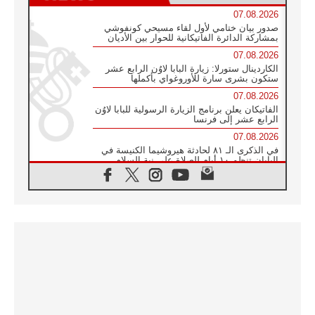
07.08.2026
صدور بيان ختامي لأول لقاء مسيحي كونفوشي
بمشاركة الدائرة الفاتيكانية للحوار بين الأديان
07.08.2026
الكاردينال ستورلا: زيارة البابا لاوُن الرابع عشر
ستكون بشرى سارة للأوروغواي بأكملها
07.08.2026
الفاتيكان يعلن برنامج الزيارة الرسولية للبابا لاوُن
الرابع عشر إلى فرنسا
07.08.2026
في الذكرى الـ ٨١ لحادثة هيروشيما الكنيسة في
اليابان تنظم ١٠ أيام للصلاة على نية السلام
07.08.2026
الكنيسة في الأوروغواي: زيارة البابا ستعزز
الإيمان والرجاء
06.08.2026
الاجتماع الشهري للمطارنة الموارنة
06.08.2026
الكاردينال روسي: زيارة البابا لاوُن إلى الأرجنتين
هي تكريم للبابا فرنسيس
06.08.2026
زيارة البابا إلى البيرو ستكون زمن نعمة ومصالحة
ورجاء