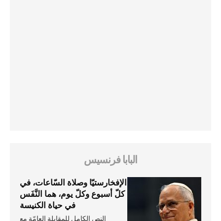
البابا فرنسيس
الإفخارستيّا وصلاة السّاعات، في
كلّ أسبوع وكلّ يوم، هما النَّفَس
في حياة الكنيسة
النص الكامل للمقابلة العامّة مع