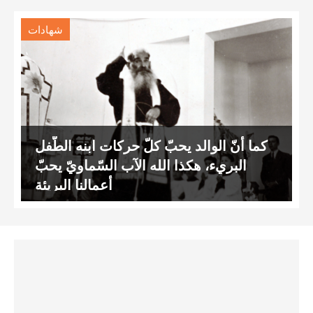
شهادات
كما أنّ الوالد يحبّ كلّ حركات ابنه الطّفل
البريء، هكذا الله الآب السّماويّ يحبّ
أعمالنا البريئة