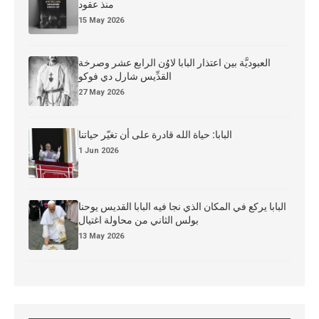
منذ عقود
15 May 2026
العبوديَّة بين اعتذار البابا لاوُن الرابع عشر وصرخة
القدِّيس شارل دي فوكو
27 May 2026
البابا: حياة الله قادرة على أن تغيّر حياتنا
1 Jun 2026
البابا يركع في المكان الذي نجا فيه البابا القديس يوحنا
بولس الثاني من محاولة اغتيال
13 May 2026