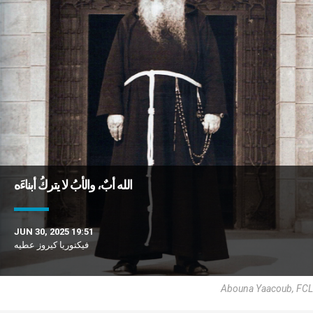
الله أبٌ، والأبُ لا يتركُ أبناءَه
JUN 30, 2025 19:51
فيكتوريا كيروز عطيه
Abouna Yaacoub, FCL