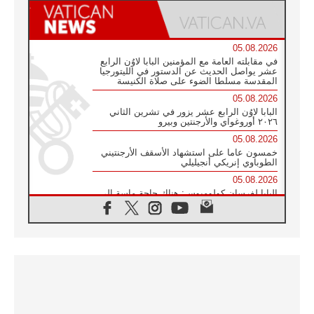
05.08.2026
في مقابلته العامة مع المؤمنين البابا لاوُن الرابع
عشر يواصل الحديث عن الدستور في الليتورجيا
المقدسة مسلطا الضوء على صلاة الكنيسة
05.08.2026
البابا لاوُن الرابع عشر يزور في تشرين الثاني
٢٠٢٦ أوروغواي والأرجنتين وبيرو
05.08.2026
خمسون عاما على استشهاد الأسقف الأرجنتيني
الطوباوي إنريكي أنجيليلي
05.08.2026
البابا لفرسان كولومبوس: هناك حاجة ماسة إلى
أنبياء تناغم يسعون إلى بناء الجسور
04.08.2026
وفاة الكاردينال جوليو دوارتي لانغا
04.08.2026
عميد دائرة الحوار بين الأديان يفتتح في سيول
أول لقاء مسيحي كونفوشي
04.08.2026
إطلاق النشيد الرسمي لليوم العالمي للشباب في