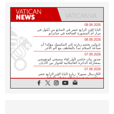
08.08.2026
البابا لاوُن الرابع عشر في السابع من أيلول في
مزار أم المشورة الصالحة في جناتزانو
08.08.2026
بارولين يختتم زيارته إلى المكسيك مؤكدا أن
صناعة السلام تبدأ بالتعاطف مع ألم الآخر
07.08.2026
صدور بيان ختامي لأول لقاء مسيحي كونفوشي
بمشاركة الدائرة الفاتيكانية للحوار بين الأديان
07.08.2026
الكاردينال ستورلا: زيارة البابا لاوُن الرابع عشر
ستكون بشرى سارة للأوروغواي بأكملها
07.08.2026
الفاتيكان يعلن برنامج الزيارة الرسولية للبابا لاوُن
الرابع عشر إلى فرنسا
07.08.2026
في الذكرى الـ ٨١ لحادثة هيروشيما الكنيسة في
اليابان تنظم ١٠ أيام للصلاة على نية السلام
07.08.2026