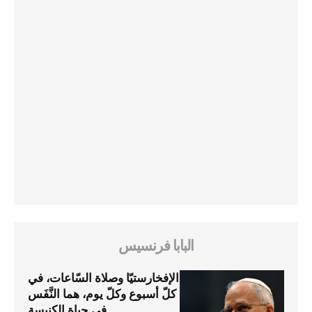
البابا فرنسيس
الإفخارستيّا وصلاة السّاعات، في
كلّ أسبوع وكلّ يوم، هما النَّفَس
في حياة الكنيسة