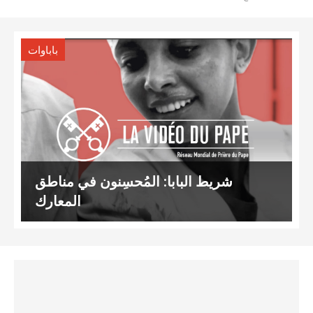
باباوات
شريط البابا: المُحسِنون في مناطق
المعارك