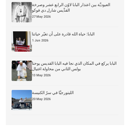
العبوديَّة بين اعتذار البابا لاوُن الرابع عشر وصرخة
القدِّيس شارل دي فوكو
27 May 2026
البابا: حياة الله قادرة على أن تغيّر حياتنا
1 Jun 2026
البابا يركع في المكان الذي نجا فيه البابا القديس يوحنا
بولس الثاني من محاولة اغتيال
13 May 2026
الليتورجيَّا في سرّ الكنيسة
20 May 2026