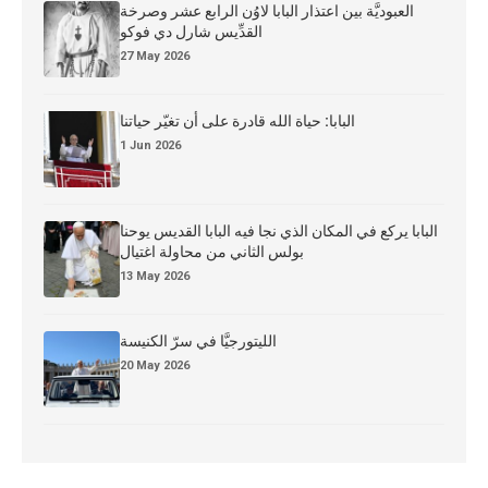
العبوديَّة بين اعتذار البابا لاوُن الرابع عشر وصرخة
القدِّيس شارل دي فوكو
27 May 2026
البابا: حياة الله قادرة على أن تغيّر حياتنا
1 Jun 2026
البابا يركع في المكان الذي نجا فيه البابا القديس يوحنا
بولس الثاني من محاولة اغتيال
13 May 2026
الليتورجيَّا في سرّ الكنيسة
20 May 2026