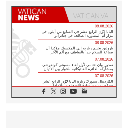
08.08.2026
البابا لاوُن الرابع عشر في السابع من أيلول في
مزار أم المشورة الصالحة في جناتزانو
08.08.2026
بارولين يختتم زيارته إلى المكسيك مؤكدا أن
صناعة السلام تبدأ بالتعاطف مع ألم الآخر
07.08.2026
صدور بيان ختامي لأول لقاء مسيحي كونفوشي
بمشاركة الدائرة الفاتيكانية للحوار بين الأديان
07.08.2026
الكاردينال ستورلا: زيارة البابا لاوُن الرابع عشر
ستكون بشرى سارة للأوروغواي بأكملها
07.08.2026
الفاتيكان يعلن برنامج الزيارة الرسولية للبابا لاوُن
الرابع عشر إلى فرنسا
07.08.2026
في الذكرى الـ ٨١ لحادثة هيروشيما الكنيسة في
اليابان تنظم ١٠ أيام للصلاة على نية السلام
07.08.2026