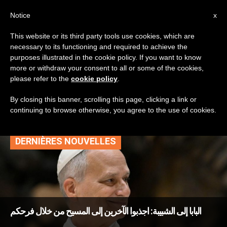
AR
Notice
x
This website or its third party tools use cookies, which are
necessary to its functioning and required to achieve the
TAG
purposes illustrated in the cookie policy. If you want to know
Posts Tagged
more or withdraw your consent to all or some of the cookies,
please refer to the
cookie policy
.
‘الإكوادور’
By closing this banner, scrolling this page, clicking a link or
continuing to browse otherwise, you agree to the use of cookies.
DERNIÈRES NOUVELLES
البابا إلى الشبيبة: اجذبوا الآخرين إلى المسيح من خلال فرحكم