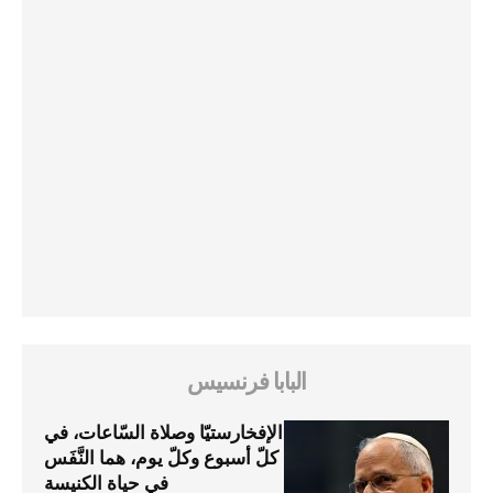
البابا فرنسيس
الإفخارستيّا وصلاة السّاعات، في
كلّ أسبوع وكلّ يوم، هما النَّفَس
في حياة الكنيسة