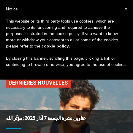
AR
Notice
x
This website or its third party tools use cookies, which are
necessary to its functioning and required to achieve the
TAG
purposes illustrated in the cookie policy. If you want to know
Posts Tagged ‘الاتحاد
more or withdraw your consent to all or some of the cookies,
please refer to the
cookie policy
.
الأوروبي’
By closing this banner, scrolling this page, clicking a link or
continuing to browse otherwise, you agree to the use of cookies.
DERNIÈRES NOUVELLES
عناوين نشرة الجمعة 7 آذار 2025: مؤثّر الله