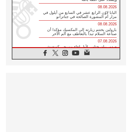
08.08.2026
البابا لاوُن الرابع عشر في السابع من أيلول في
مزار أم المشورة الصالحة في جناتزانو
08.08.2026
بارولين يختتم زيارته إلى المكسيك مؤكدا أن
صناعة السلام تبدأ بالتعاطف مع ألم الآخر
07.08.2026
صدور بيان ختامي لأول لقاء مسيحي كونفوشي
بمشاركة الدائرة الفاتيكانية للحوار بين الأديان
07.08.2026
الكاردينال ستورلا: زيارة البابا لاوُن الرابع عشر
ستكون بشرى سارة للأوروغواي بأكملها
07.08.2026
الفاتيكان يعلن برنامج الزيارة الرسولية للبابا لاوُن
الرابع عشر إلى فرنسا
07.08.2026
في الذكرى الـ ٨١ لحادثة هيروشيما الكنيسة في
اليابان تنظم ١٠ أيام للصلاة على نية السلام
07.08.2026
الكنيسة في الأوروغواي: زيارة البابا ستعزز
الإيمان والرجاء
06.08.2026