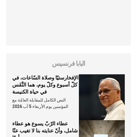
البابا فرنسيس
الإفخارستيّا وصلاة السّاعات، في
كلّ أسبوع وكلّ يوم، هما النَّفَس
في حياة الكنيسة
النص الكامل للمقابلة العامّة مع
المؤمنين يوم الأربعاء 5 آب 2026
عطاء الرّبّ يسوع هو عطاء
شامل، وأنّ عنايته بنا لا تغيب عنّا