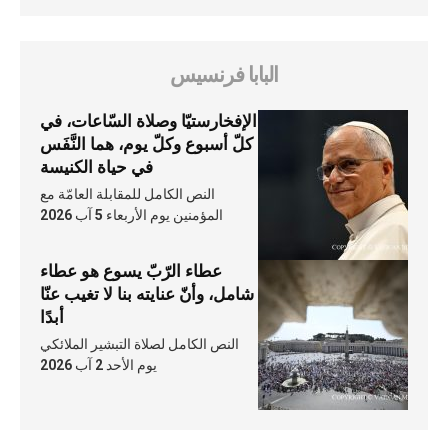
البابا فرنسيس
الإفخارستيّا وصلاة السّاعات، في
كلّ أسبوع وكلّ يوم، هما النَّفَس
في حياة الكنيسة
النص الكامل للمقابلة العامّة مع
المؤمنين يوم الأربعاء 5 آب 2026
عطاء الرّبّ يسوع هو عطاء
شامل، وأنّ عنايته بنا لا تغيب عنّا
أبدًا
النص الكامل لصلاة التبشير الملائكي
يوم الأحد 2 آب 2026