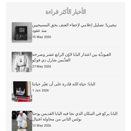
الأخبار الأكثر قراءة
نيجيريا: تضليل إعلامي لإخفاء العنف بحق المسيحيين
منذ عقود
15 May 2026
العبوديَّة بين اعتذار البابا لاوُن الرابع عشر وصرخة
القدِّيس شارل دي فوكو
27 May 2026
البابا: حياة الله قادرة على أن تغيّر حياتنا
1 Jun 2026
البابا يركع في المكان الذي نجا فيه البابا القديس يوحنا
بولس الثاني من محاولة اغتيال
13 May 2026