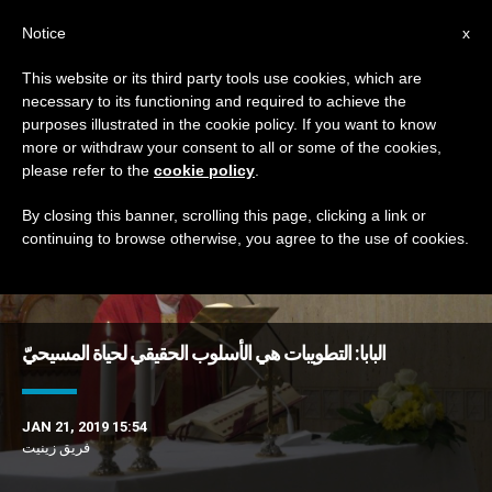
AR
Notice
x
This website or its third party tools use cookies, which are
necessary to its functioning and required to achieve the
TAG
purposes illustrated in the cookie policy. If you want to know
Posts Tagged ‘الاتّهام’
more or withdraw your consent to all or some of the cookies,
please refer to the
cookie policy
.
By closing this banner, scrolling this page, clicking a link or
continuing to browse otherwise, you agree to the use of cookies.
DERNIÈRES NOUVELLES
البابا: التطويبات هي الأسلوب الحقيقي لحياة المسيحيّ
JAN 21, 2019 15:54
فريق زينيت