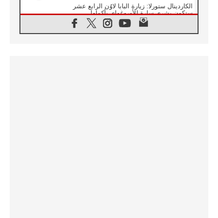
الكاردينال ستورلا: زيارة البابا لاوُن الرابع عشر
ستكون بشرى سارة للأوروغواي بأكملها
07.08.2026
الفاتيكان يعلن برنامج الزيارة الرسولية للبابا لاوُن
الرابع عشر إلى فرنسا
07.08.2026
في الذكرى الـ ٨١ لحادثة هيروشيما الكنيسة في
اليابان تنظم ١٠ أيام للصلاة على نية السلام
07.08.2026
الكنيسة في الأوروغواي: زيارة البابا ستعزز
الإيمان والرجاء
06.08.2026
الاجتماع الشهري للمطارنة الموارنة
06.08.2026
الكاردينال روسي: زيارة البابا لاوُن إلى الأرجنتين
هي تكريم للبابا فرنسيس
06.08.2026
زيارة البابا إلى البيرو ستكون زمن نعمة ومصالحة
ورجاء