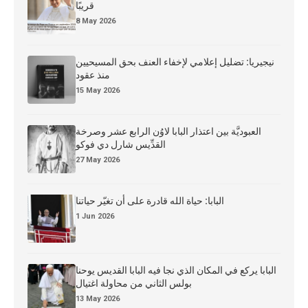
قريبًا
8 May 2026
نيجيريا: تضليل إعلامي لإخفاء العنف بحق المسيحيين
منذ عقود
15 May 2026
العبوديَّة بين اعتذار البابا لاوُن الرابع عشر وصرخة
القدِّيس شارل دي فوكو
27 May 2026
البابا: حياة الله قادرة على أن تغيّر حياتنا
1 Jun 2026
البابا يركع في المكان الذي نجا فيه البابا القديس يوحنا
بولس الثاني من محاولة اغتيال
13 May 2026