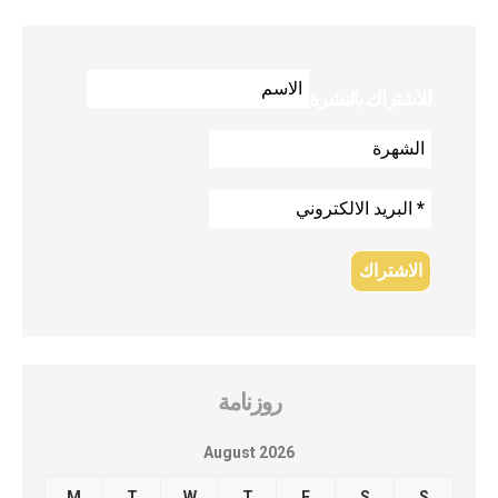
للاشتراك بالنشرة
روزنامة
August 2026
M
T
W
T
F
S
S