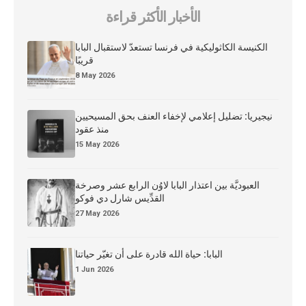
الأخبار الأكثر قراءة
الكنيسة الكاثوليكية في فرنسا تستعدّ لاستقبال البابا
قريبًا
8 May 2026
نيجيريا: تضليل إعلامي لإخفاء العنف بحق المسيحيين
منذ عقود
15 May 2026
العبوديَّة بين اعتذار البابا لاوُن الرابع عشر وصرخة
القدِّيس شارل دي فوكو
27 May 2026
البابا: حياة الله قادرة على أن تغيّر حياتنا
1 Jun 2026