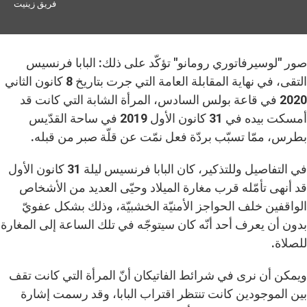
فريق زينيت
صور "لوسيرفاتوري رومانو" تؤكّد على ذلك: البابا فرنسيس
التقى، في نهاية المقابلة العامة التي جرت بتاريخ 8 كانون الثاني
2020 في قاعة بولس السادس، المرأة الشابة التي كانت قد
أمسكت بيده في 31 كانون الأول 2019 في ساحة القدّيس
بطرس، ممّا تسبّب بردّة فعل نمّت عن قلّة صبر من قبله.
في التفاصيل وللتذكير، كان البابا فرنسيس ليلة 31 كانون الأول
قد أنهى تأمّله قرب مغارة الميلاد وحيّى العديد من الأشخاص
الواقفين خلف الحواجز الأمنيّة الخشبيّة، وذلك بشكل عفويّ
بدون أن يعرف أحد أنّه كان سيتوجّه في تلك الساعة إلى المغارة
للصلاة.
ويمكن أن نرى في شرائط الفاتيكان أنّ المرأة التي كانت تقف
بين الموجودين كانت تنتظر اقتراب البابا، وقد رسمت إشارة