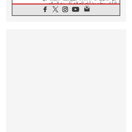
اليابان تنظم ١٠ أيام للصلاة على نية السلام
07.08.2026
الكنيسة في الأوروغواي: زيارة البابا ستعزز
الإيمان والرجاء
06.08.2026
الاجتماع الشهري للمطارنة الموارنة
06.08.2026
الكاردينال روسي: زيارة البابا لاوُن إلى الأرجنتين
هي تكريم للبابا فرنسيس
06.08.2026
زيارة البابا إلى البيرو ستكون زمن نعمة ومصالحة
ورجاء
06.08.2026
الكاردينال بارولين في المكسيك: علينا أن نكون
حاضرين إلى جانب المهمشين والمهاجرين
والأجانب
06.08.2026
البابا لاوُن الرابع عشر للشباب في أسيزي:
"أوروبا والعالم يبحثان اليوم عن قديسين جُدد
فيكم"