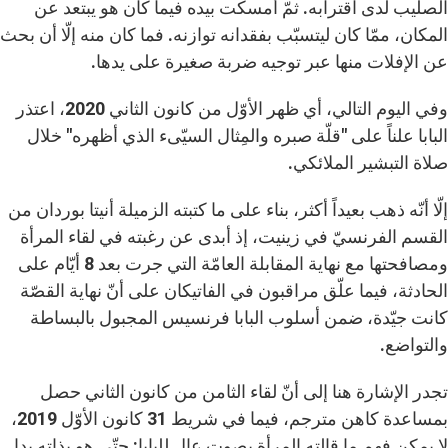
الصليب لدى اقترابه. ثمّ أمسكت بيده فيما كان هو يبتعد عن
المكان، ممّا كان ليتسبّب بفقدانه توازنه. فما كان منه إلّا أن بحث
عن الإفلات منها عبر توجيه ضربة صغيرة على يدها.
وفي اليوم التالي، أي ظهر الأوّل من كانون الثاني 2020، اعتذر
البابا علناً على "قلّة صبره والمِثال السيّىء الذي أظهره" خلال
صلاة التبشير الملائكي.
إلّا أنّه ذهب بعيداً أكثر، بناء على ما كتبته الزميلة أنيتا بوردان من
القسم الفرنسيّ في زينيت، إذ أبدى عن رغبته في لقاء المرأة
ومصافحتها مع نهاية المقابلة العامّة التي جرت بعد 8 أيّام على
الحادثة، فيما علّق مراقبون في الفاتيكان على أنّ نهاية القصّة
كانت جيّدة، ضمن أسلوب البابا فرنسيس المجبول بالبساطة
والتواضع.
تجدر الإشارة هنا إلى أنّ لقاء الثامن من كانون الثاني حصل
بمساعدة كاهن مترجم، فيما في شريط 31 كانون الأوّل 2019،
لا يمكن فهم ما قالته المرأة بصوت عالٍ للبابا: حتّى هو بذاته بدا