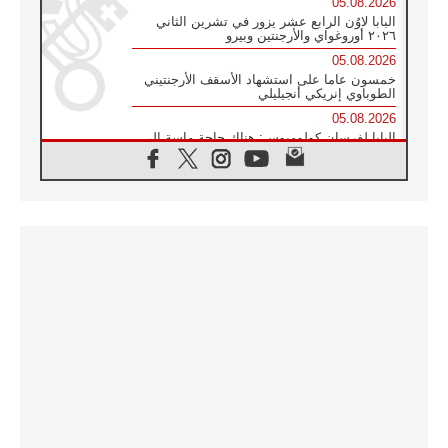
05.08.2026
البابا لاوُن الرابع عشر يزور في تشرين الثاني
٢٠٢٦ أوروغواي والأرجنتين وبيرو
05.08.2026
خمسون عاما على استشهاد الأسقف الأرجنتيني
الطوباوي إنريكي أنجيليلي
05.08.2026
البابا لفرسان كولومبوس: هناك حاجة ماسة إلى
أنبياء تناغم يسعون إلى بناء الجسور
04.08.2026
وفاة الكاردينال جوليو دوارتي لانغا
04.08.2026
عميد دائرة الحوار بين الأديان يفتتح في سيول
أول لقاء مسيحي كونفوشي
04.08.2026
إطلاق النشيد الرسمي لليوم العالمي للشباب في
سيول
04.08.2026
رسالة البابا لاوُن الرابع عشر إلى المشاركين في
المؤتمر العالمي لمنظمة سيغنيس
04.08.2026
الكاردينال بارولين: إنَّ الحوار يُستبدل اليوم
بالقوة، ويجب حماية الحقوق المهددة
بالأيديولوجيات