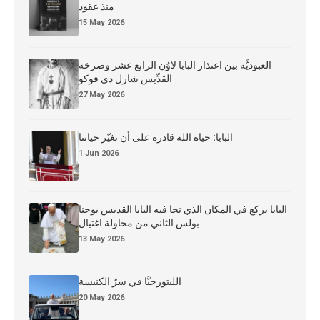
منذ عقود
15 May 2026
العبوديَّة بين اعتذار البابا لاوُن الرابع عشر وصرخة
القدِّيس شارل دي فوكو
27 May 2026
البابا: حياة الله قادرة على أن تغيّر حياتنا
1 Jun 2026
البابا يركع في المكان الذي نجا فيه البابا القديس يوحنا
بولس الثاني من محاولة اغتيال
13 May 2026
الليتورجيَّا في سرّ الكنيسة
20 May 2026