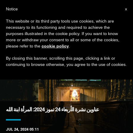
AR
Notice
x
This website or its third party tools use cookies, which are
necessary to its functioning and required to achieve the
TAG
purposes illustrated in the cookie policy. If you want to know
Posts Tagged ‘التعلّم’
more or withdraw your consent to all or some of the cookies,
please refer to the
cookie policy
.
By closing this banner, scrolling this page, clicking a link or
continuing to browse otherwise, you agree to the use of cookies.
DERNIÈRES NOUVELLES
عناوين نشرة الأربعاء 24 تموز 2024: المرأة ابنة الله
JUL 24, 2024 05:11