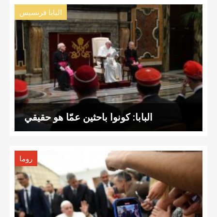
البابا فرنسيس
البابا: كونوا باحثين عمّا هو حقيقي
روما