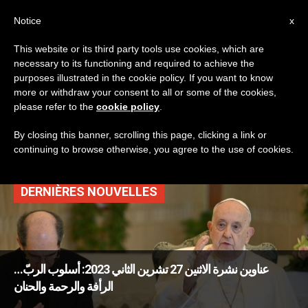
AR
Notice
x
This website or its third party tools use cookies, which are
necessary to its functioning and required to achieve the
TAG
purposes illustrated in the cookie policy. If you want to know
Posts Tagged ‘التفكير
more or withdraw your consent to all or some of the cookies,
please refer to the
cookie policy
.
في الله’
By closing this banner, scrolling this page, clicking a link or
continuing to browse otherwise, you agree to the use of cookies.
DERNIÈRES NOUVELLES
عناوين نشرة الاثنين 27 تشرين الثاني 2023: أسلوب الربّ…
الرأفة والرحمة والحنان