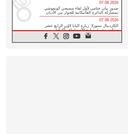
07.08.2026
صدور بيان ختامي لأول لقاء مسيحي كونفوشي
بمشاركة الدائرة الفاتيكانية للحوار بين الأديان
07.08.2026
الكاردينال ستورلا: زيارة البابا لاوُن الرابع عشر
ستكون بشرى سارة للأوروغواي بأكملها
07.08.2026
الفاتيكان يعلن برنامج الزيارة الرسولية للبابا لاوُن
الرابع عشر إلى فرنسا
07.08.2026
في الذكرى الـ ٨١ لحادثة هيروشيما الكنيسة في
اليابان تنظم ١٠ أيام للصلاة على نية السلام
07.08.2026
الكنيسة في الأوروغواي: زيارة البابا ستعزز
الإيمان والرجاء
06.08.2026
الاجتماع الشهري للمطارنة الموارنة
06.08.2026
الكاردينال روسي: زيارة البابا لاوُن إلى الأرجنتين
هي تكريم للبابا فرنسيس
06.08.2026
زيارة البابا إلى البيرو ستكون زمن نعمة ومصالحة
ورجاء