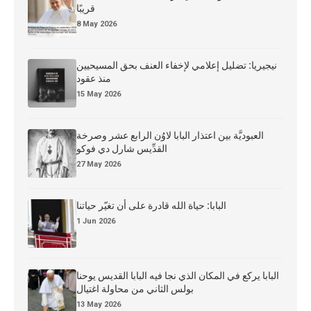
قريبًا
8 May 2026
نيجيريا: تضليل إعلامي لإخفاء العنف بحق المسيحيين
منذ عقود
15 May 2026
العبوديَّة بين اعتذار البابا لاوُن الرابع عشر وصرخة
القدِّيس شارل دي فوكو
27 May 2026
البابا: حياة الله قادرة على أن تغيّر حياتنا
1 Jun 2026
البابا يركع في المكان الذي نجا فيه البابا القديس يوحنا
بولس الثاني من محاولة اغتيال
13 May 2026