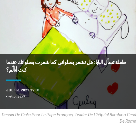
طفلة تسأل البابا: هل تشعر بصلواتي كما شعرت بصلواتك عندما
كنت أتألّم؟
JUL 09, 2021 12:31
فريق زينيت
Dessin De Giulia Pour Le Pape François, Twitter De L'hôpital Bambino Gesù
De Rome