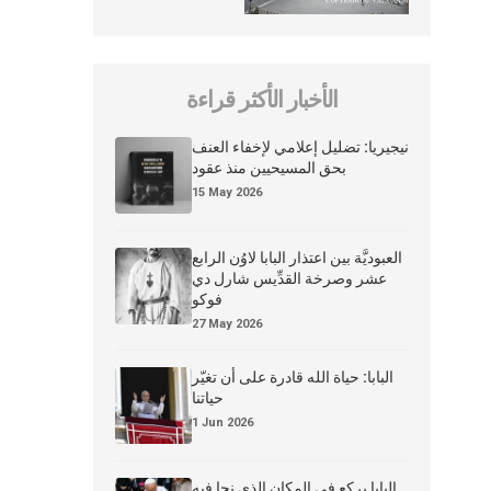
الأخبار الأكثر قراءة
نيجيريا: تضليل إعلامي لإخفاء العنف
بحق المسيحيين منذ عقود
15 May 2026
العبوديَّة بين اعتذار البابا لاوُن الرابع
عشر وصرخة القدِّيس شارل دي
فوكو
27 May 2026
البابا: حياة الله قادرة على أن تغيّر
حياتنا
1 Jun 2026
البابا يركع في المكان الذي نجا فيه