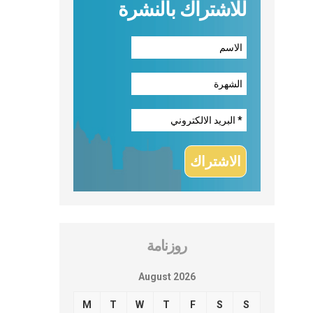
للاشتراك بالنشرة
روزنامة
August 2026
M
T
W
T
F
S
S