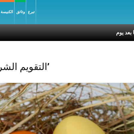
تبرع
وثائق
الكنيسة و
Posts Tagged ‘التقويم الشرقي’