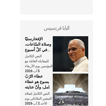
البابا فرنسيس
الإفخارستيّا
وصلاة السّاعات،
في كلّ أسبوع
وكلّ يوم، هما
النص الكامل
النَّفَس في حياة
للمقابلة العامّة مع
الكنيسة
المؤمنين يوم الأربعاء
5 آب 2026
عطاء الرّبّ
يسوع هو عطاء
شامل، وأنّ عنايته
بنا لا تغيب عنّا
النص الكامل لصلاة
أبدًا
التبشير الملائكي يوم
الأحد 2 آب 2026