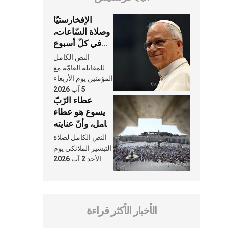
الإفخارستيّا
وصلاة السّاعات،
في كلّ أسبوع
وكلّ يوم، هما
النص الكامل
النَّفَس في حياة
للمقابلة العامّة مع
الكنيسة
المؤمنين يوم الأربعاء
5 آب 2026
عطاء الرّبّ
يسوع هو عطاء
شامل، وأنّ عنايته
بنا لا تغيب عنّا
النص الكامل لصلاة
أبدًا
التبشير الملائكي يوم
الأحد 2 آب 2026
الأخبار الأكثر قراءة