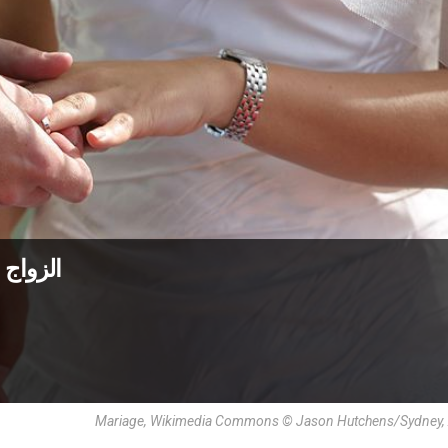
الزواج 
Mariage, Wikimedia Commons © Jason Hutchens/Sydney, A