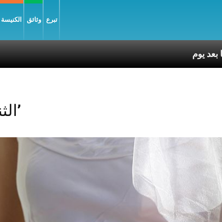
تبرع
وثائق
الكنيسة و
Posts Tagged ‘الثنائي’