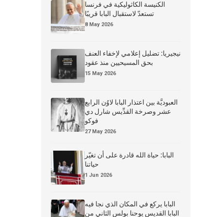
الكنيسة الكاثوليكية في فرنسا
تستعدّ لاستقبال البابا قريبًا
8 May 2026
نيجيريا: تضليل إعلامي لإخفاء العنف
بحق المسيحيين منذ عقود
15 May 2026
العبوديَّة بين اعتذار البابا لاوُن الرابع
عشر وصرخة القدِّيس شارل دي
فوكو
27 May 2026
البابا: حياة الله قادرة على أن تغيّر
حياتنا
1 Jun 2026
البابا يركع في المكان الذي نجا فيه
البابا القديس يوحنا بولس الثاني من