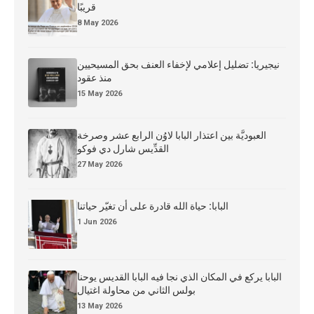
قريبًا
8 May 2026
نيجيريا: تضليل إعلامي لإخفاء العنف بحق المسيحيين
منذ عقود
15 May 2026
العبوديَّة بين اعتذار البابا لاوُن الرابع عشر وصرخة
القدِّيس شارل دي فوكو
27 May 2026
البابا: حياة الله قادرة على أن تغيّر حياتنا
1 Jun 2026
البابا يركع في المكان الذي نجا فيه البابا القديس يوحنا
بولس الثاني من محاولة اغتيال
13 May 2026