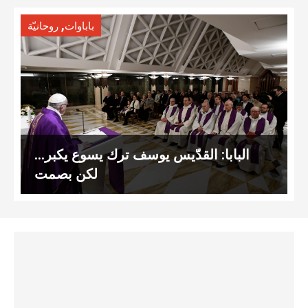
,
باباوات
روحانيّة
البابا: القدّيس يوسف ترك يسوع يكبر…
لكن بصمت