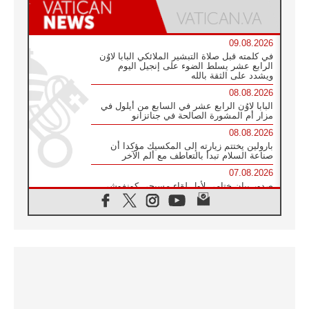
09.08.2026
في كلمته قبل صلاة التبشير الملائكي البابا لاوُن
الرابع عشر يسلط الضوء على إنجيل اليوم
ويشدد على الثقة بالله
08.08.2026
البابا لاوُن الرابع عشر في السابع من أيلول في
مزار أم المشورة الصالحة في جناتزانو
08.08.2026
بارولين يختتم زيارته إلى المكسيك مؤكدا أن
صناعة السلام تبدأ بالتعاطف مع ألم الآخر
07.08.2026
صدور بيان ختامي لأول لقاء مسيحي كونفوشي
بمشاركة الدائرة الفاتيكانية للحوار بين الأديان
07.08.2026
الكاردينال ستورلا: زيارة البابا لاوُن الرابع عشر
ستكون بشرى سارة للأوروغواي بأكملها
07.08.2026
الفاتيكان يعلن برنامج الزيارة الرسولية للبابا لاوُن
الرابع عشر إلى فرنسا
07.08.2026
في الذكرى الـ ٨١ لحادثة هيروشيما الكنيسة في