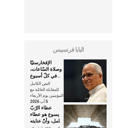
البابا فرنسيس
الإفخارستيّا
وصلاة السّاعات،
في كلّ أسبوع
وكلّ يوم، هما
النص الكامل
النَّفَس في حياة
للمقابلة العامّة مع
الكنيسة
المؤمنين يوم الأربعاء
5 آب 2026
عطاء الرّبّ
يسوع هو عطاء
شامل، وأنّ عنايته
بنا لا تغيب عنّا