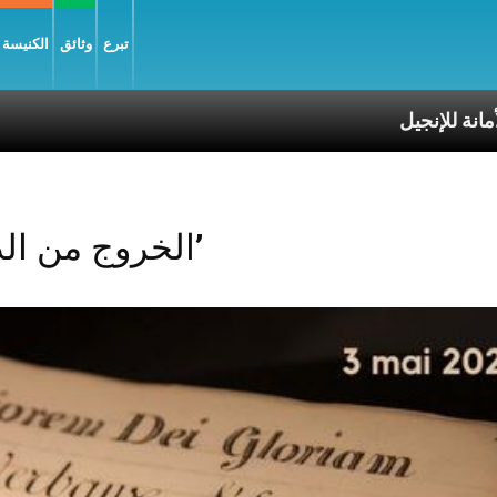
تبرع
وثائق
الكنيسة و
Posts Tagged ‘الخروج من الذات’