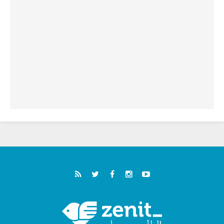
سبتة وتدعو إلى معالجة جذور الهجرة