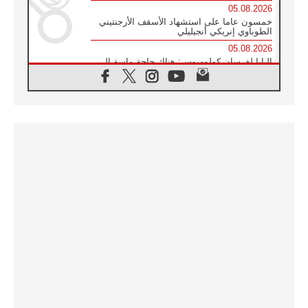
05.08.2026
خمسون عاما على استشهاد الأسقف الأرجنتيني
الطوباوي إنريكي أنجيليلي
05.08.2026
البابا لفرسان كولومبوس: هناك حاجة ماسة إلى
أنبياء تناغم يسعون إلى بناء الجسور
04.08.2026
وفاة الكاردينال جوليو دوارتي لانغا
04.08.2026
عميد دائرة الحوار بين الأديان يفتتح في سيول
أول لقاء مسيحي كونفوشي
04.08.2026
إطلاق النشيد الرسمي لليوم العالمي للشباب في
سيول
04.08.2026
رسالة البابا لاوُن الرابع عشر إلى المشاركين في
المؤتمر العالمي لمنظمة سيغنيس
04.08.2026
الكاردينال بارولين: إنَّ الحوار يُستبدل اليوم
بالقوة، ويجب حماية الحقوق المهددة
بالأيديولوجيات
04.08.2026
كنيسة المغرب تقدم المساعدة إلى العائدين من