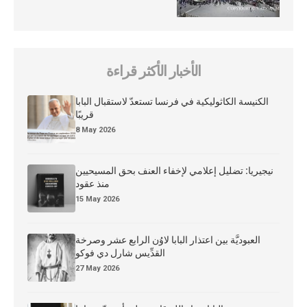
الأخبار الأكثر قراءة
الكنيسة الكاثوليكية في فرنسا تستعدّ لاستقبال البابا
قريبًا
8 May 2026
نيجيريا: تضليل إعلامي لإخفاء العنف بحق المسيحيين
منذ عقود
15 May 2026
العبوديَّة بين اعتذار البابا لاوُن الرابع عشر وصرخة
القدِّيس شارل دي فوكو
27 May 2026