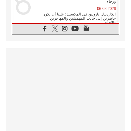
ورجاء
06.08.2026
الكاردينال بارولين في المكسيك: علينا أن نكون
حاضرين إلى جانب المهمشين والمهاجرين
والأجانب
06.08.2026
البابا لاوُن الرابع عشر للشباب في أسيزي:
"أوروبا والعالم يبحثان اليوم عن قديسين جُدد
فيكم"
06.08.2026
البابا في أسيزي يتحدث إلى الشباب المشاركين
في لقاء الشباب الفرنسيسكاني
06.08.2026
البابا لاوُن الرابع عشر يبرق معزيا بوفاة
الكاردينال جوليو دوارتي لانغا
05.08.2026
في مقابلته العامة مع المؤمنين البابا لاوُن الرابع
عشر يواصل الحديث عن الدستور في الليتورجيا
المقدسة مسلطا الضوء على صلاة الكنيسة
05.08.2026
البابا لاوُن الرابع عشر يزور في تشرين الثاني
٢٠٢٦ أوروغواي والأرجنتين وبيرو
05.08.2026
خمسون عاما على استشهاد الأسقف الأرجنتيني