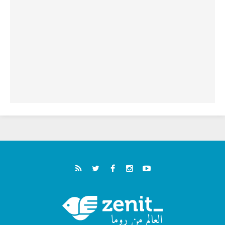
الطوباوي إنريكي أنجيليلي