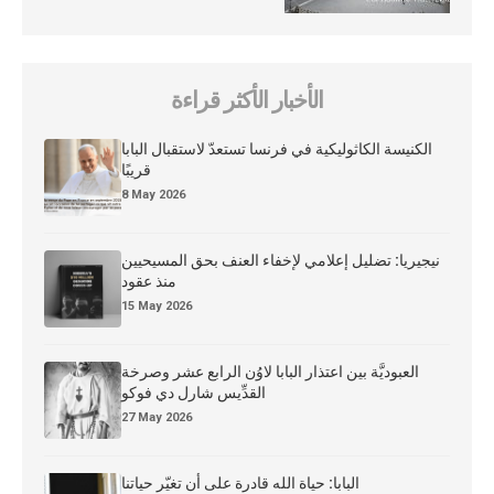
الأخبار الأكثر قراءة
الكنيسة الكاثوليكية في فرنسا تستعدّ لاستقبال البابا
قريبًا
8 May 2026
نيجيريا: تضليل إعلامي لإخفاء العنف بحق المسيحيين
منذ عقود
15 May 2026
العبوديَّة بين اعتذار البابا لاوُن الرابع عشر وصرخة
القدِّيس شارل دي فوكو
27 May 2026
البابا: حياة الله قادرة على أن تغيّر حياتنا