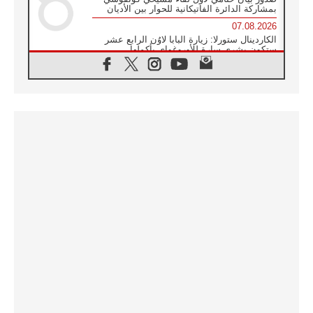
بمشاركة الدائرة الفاتيكانية للحوار بين الأديان
07.08.2026
الكاردينال ستورلا: زيارة البابا لاوُن الرابع عشر
ستكون بشرى سارة للأوروغواي بأكملها
07.08.2026
الفاتيكان يعلن برنامج الزيارة الرسولية للبابا لاوُن
الرابع عشر إلى فرنسا
07.08.2026
في الذكرى الـ ٨١ لحادثة هيروشيما الكنيسة في
اليابان تنظم ١٠ أيام للصلاة على نية السلام
07.08.2026
الكنيسة في الأوروغواي: زيارة البابا ستعزز
الإيمان والرجاء
06.08.2026
الاجتماع الشهري للمطارنة الموارنة
06.08.2026
الكاردينال روسي: زيارة البابا لاوُن إلى الأرجنتين
هي تكريم للبابا فرنسيس
06.08.2026
زيارة البابا إلى البيرو ستكون زمن نعمة ومصالحة
ورجاء