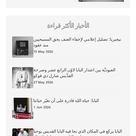
الأخبار الأكثر قراءة
نيجيريا: تضليل إعلامي لإخفاء العنف بحق المسيحيين
منذ عقود
15 May 2026
العبوديَّة بين اعتذار البابا لاوُن الرابع عشر وصرخة
القدِّيس شارل دي فوكو
27 May 2026
البابا: حياة الله قادرة على أن تغيّر حياتنا
1 Jun 2026
البابا يركع في المكان الذي نجا فيه البابا القديس يوحنا