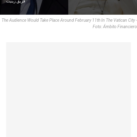
فريق زينيت
The Audience Would Take Place Around February 11th In The Vatican City -
Foto: Ámbito Financiero