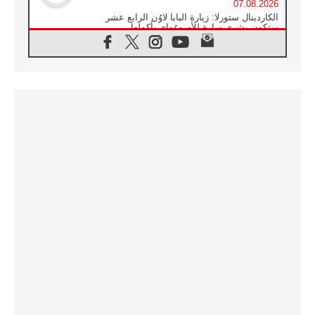
07.08.2026
الكاردينال ستورلا: زيارة البابا لاوُن الرابع عشر
ستكون بشرى سارة للأوروغواي بأكملها
07.08.2026
الفاتيكان يعلن برنامج الزيارة الرسولية للبابا لاوُن
الرابع عشر إلى فرنسا
07.08.2026
في الذكرى الـ ٨١ لحادثة هيروشيما الكنيسة في
اليابان تنظم ١٠ أيام للصلاة على نية السلام
07.08.2026
الكنيسة في الأوروغواي: زيارة البابا ستعزز
الإيمان والرجاء
06.08.2026
الاجتماع الشهري للمطارنة الموارنة
06.08.2026
الكاردينال روسي: زيارة البابا لاوُن إلى الأرجنتين
هي تكريم للبابا فرنسيس
06.08.2026
زيارة البابا إلى البيرو ستكون زمن نعمة ومصالحة
ورجاء