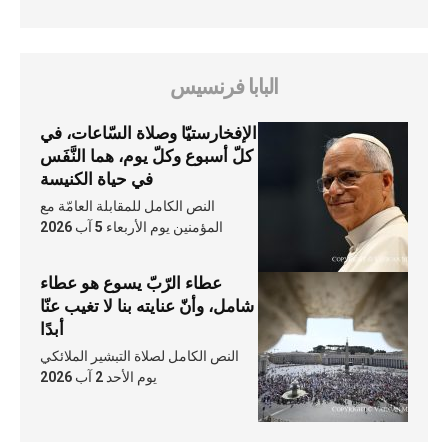
البابا فرنسيس
الإفخارستيّا وصلاة السّاعات، في
كلّ أسبوع وكلّ يوم، هما النَّفَس
في حياة الكنيسة
النص الكامل للمقابلة العامّة مع
المؤمنين يوم الأربعاء 5 آب 2026
عطاء الرّبّ يسوع هو عطاء
شامل، وأنّ عنايته بنا لا تغيب عنّا
أبدًا
النص الكامل لصلاة التبشير الملائكي
يوم الأحد 2 آب 2026