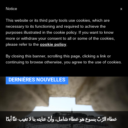
AR
Notice
x
This website or its third party tools use cookies, which are
necessary to its functioning and required to achieve the
TAG
purposes illustrated in the cookie policy. If you want to know
Posts Tagged ‘الرب
more or withdraw your consent to all or some of the cookies,
please refer to the
cookie policy
.
يسوع’
By closing this banner, scrolling this page, clicking a link or
continuing to browse otherwise, you agree to the use of cookies.
DERNIÈRES NOUVELLES
عطاء الرّبّ يسوع هو عطاء شامل، وأنّ عنايته بنا لا تغيب عنّا أبدًا