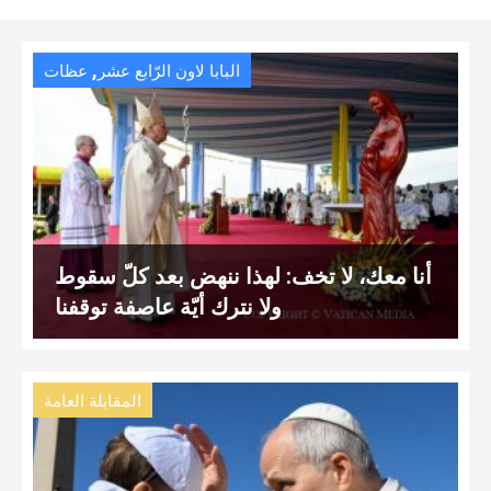
,
البابا لاون الرّابع عشر
عظات
أنا معك، لا تخف: لهذا ننهض بعد كلّ سقوط
ولا نترك أيّة عاصفة توقفنا
المقابلة العامة