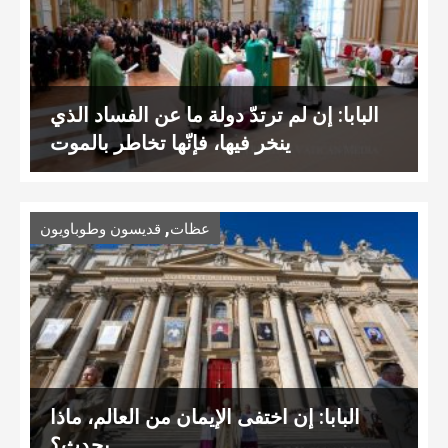
البابا: إن لم ترتدّ دولة ما عن الفساد الذي
ينخر فيها، فإنّها تخاطر بالموت
,
عظات
قديسون وطوباويون
البابا: إن اختفى الإيمان من العالم، ماذا
يحدث؟