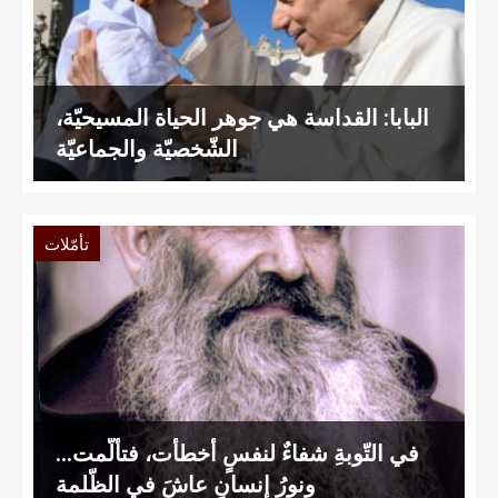
البابا: القداسة هي جوهر الحياة المسيحيّة،
الشّخصيّة والجماعيّة
تأمّلات
في التّوبةِ شفاءٌ لنفسٍ أخطأت، فتألّمت…
ونورُ إنسانٍ عاشَ في الظّلمة