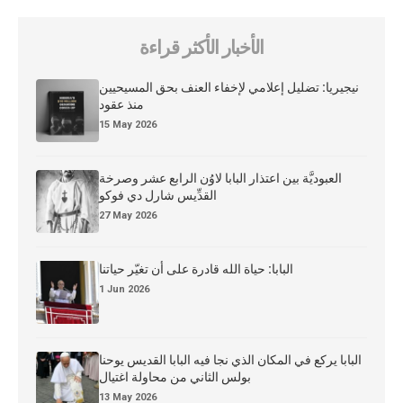
الأخبار الأكثر قراءة
نيجيريا: تضليل إعلامي لإخفاء العنف بحق المسيحيين
منذ عقود
15 May 2026
العبوديَّة بين اعتذار البابا لاوُن الرابع عشر وصرخة
القدِّيس شارل دي فوكو
27 May 2026
البابا: حياة الله قادرة على أن تغيّر حياتنا
1 Jun 2026
البابا يركع في المكان الذي نجا فيه البابا القديس يوحنا
بولس الثاني من محاولة اغتيال
13 May 2026