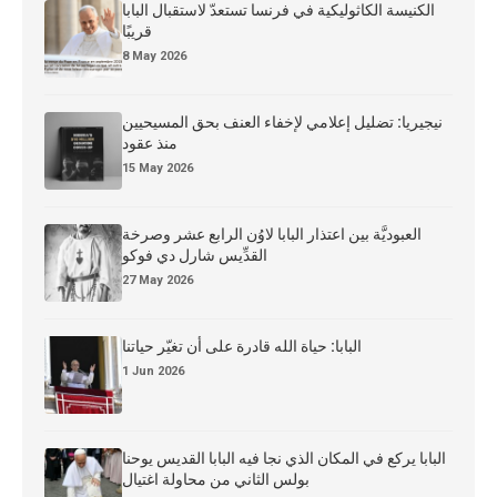
الكنيسة الكاثوليكية في فرنسا تستعدّ لاستقبال البابا
قريبًا
8 May 2026
نيجيريا: تضليل إعلامي لإخفاء العنف بحق المسيحيين
منذ عقود
15 May 2026
العبوديَّة بين اعتذار البابا لاوُن الرابع عشر وصرخة
القدِّيس شارل دي فوكو
27 May 2026
البابا: حياة الله قادرة على أن تغيّر حياتنا
1 Jun 2026
البابا يركع في المكان الذي نجا فيه البابا القديس يوحنا
بولس الثاني من محاولة اغتيال