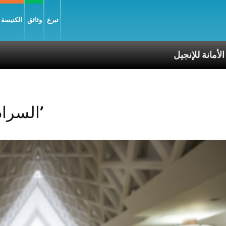
تبرع
وثائق
الكنيسة و
إنجيل
Posts Tagged ‘السراديب’