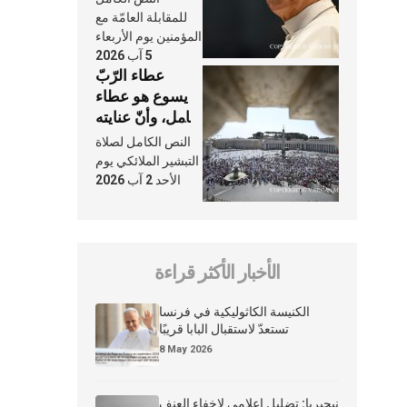
النَّفَس في حياة
للمقابلة العامّة مع
الكنيسة
المؤمنين يوم الأربعاء
5 آب 2026
عطاء الرّبّ
يسوع هو عطاء
شامل، وأنّ عنايته
بنا لا تغيب عنّا
النص الكامل لصلاة
أبدًا
التبشير الملائكي يوم
الأحد 2 آب 2026
الأخبار الأكثر قراءة
الكنيسة الكاثوليكية في فرنسا
تستعدّ لاستقبال البابا قريبًا
8 May 2026
نيجيريا: تضليل إعلامي لإخفاء العنف