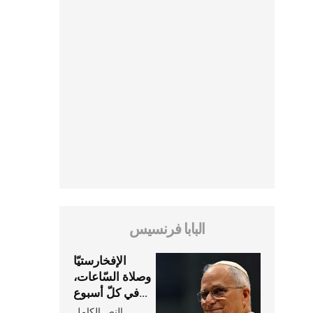
البابا فرنسيس
الإفخارستيّا
وصلاة السّاعات،
في كلّ أسبوع
وكلّ يوم، هما
النص الكامل