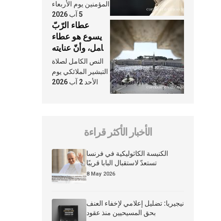
الكنيسة
المؤمنين يوم الأربعاء
5 آب 2026
عطاء الرّبّ
يسوع هو عطاء
شامل، وأنّ عنايته
بنا لا تغيب عنّا
النص الكامل لصلاة
أبدًا
التبشير الملائكي يوم
الأحد 2 آب 2026
الأخبار الأكثر قراءة
الكنيسة الكاثوليكية في فرنسا
تستعدّ لاستقبال البابا قريبًا
8 May 2026
نيجيريا: تضليل إعلامي لإخفاء العنف
بحق المسيحيين منذ عقود