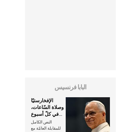
البابا فرنسيس
الإفخارستيّا
وصلاة السّاعات،
في كلّ أسبوع
وكلّ يوم، هما
النص الكامل
النَّفَس في حياة
للمقابلة العامّة مع