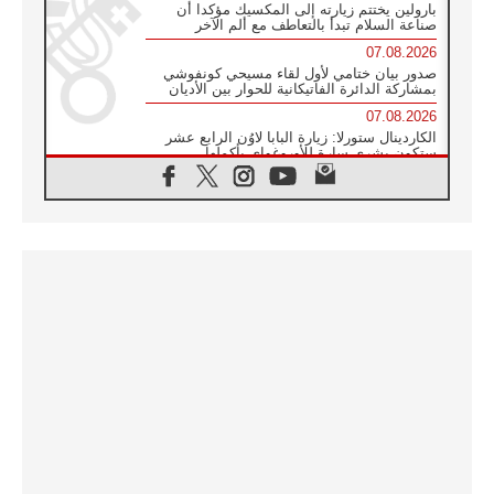
بارولين يختتم زيارته إلى المكسيك مؤكدا أن
صناعة السلام تبدأ بالتعاطف مع ألم الآخر
07.08.2026
صدور بيان ختامي لأول لقاء مسيحي كونفوشي
بمشاركة الدائرة الفاتيكانية للحوار بين الأديان
07.08.2026
الكاردينال ستورلا: زيارة البابا لاوُن الرابع عشر
ستكون بشرى سارة للأوروغواي بأكملها
07.08.2026
الفاتيكان يعلن برنامج الزيارة الرسولية للبابا لاوُن
الرابع عشر إلى فرنسا
07.08.2026
في الذكرى الـ ٨١ لحادثة هيروشيما الكنيسة في
اليابان تنظم ١٠ أيام للصلاة على نية السلام
07.08.2026
الكنيسة في الأوروغواي: زيارة البابا ستعزز
الإيمان والرجاء
06.08.2026
الاجتماع الشهري للمطارنة الموارنة
06.08.2026
الكاردينال روسي: زيارة البابا لاوُن إلى الأرجنتين
هي تكريم للبابا فرنسيس
06.08.2026