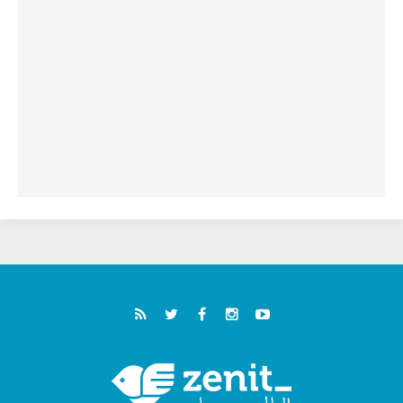
خمسون عاما على استشهاد الأسقف الأرجنتيني
الطوباوي إنريكي أنجيليلي