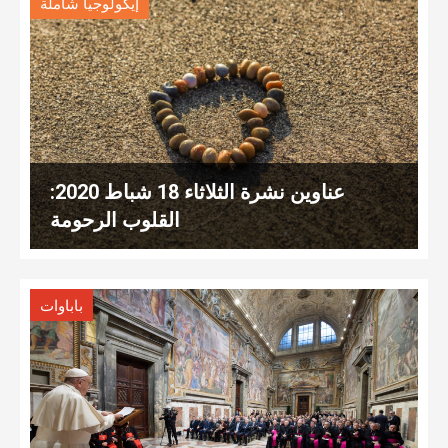
إيكولوجيا شاملة
عناوين نشرة الثلاثاء 18 شباط 2020:
القلوب الرحومة
باباوات