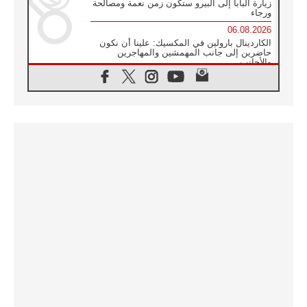
زيارة البابا إلى البيرو ستكون زمن نعمة ومصالحة
ورجاء
06.08.2026
الكاردينال بارولين في المكسيك: علينا أن نكون
حاضرين إلى جانب المهمشين والمهاجرين
والأجانب
06.08.2026
البابا لاوُن الرابع عشر للشباب في أسيزي:
"أوروبا والعالم يبحثان اليوم عن قديسين جُدد
فيكم"
06.08.2026
البابا في أسيزي يتحدث إلى الشباب المشاركين
في لقاء الشباب الفرنسيسكاني
06.08.2026
البابا لاوُن الرابع عشر يبرق معزيا بوفاة
الكاردينال جوليو دوارتي لانغا
05.08.2026
في مقابلته العامة مع المؤمنين البابا لاوُن الرابع
عشر يواصل الحديث عن الدستور في الليتورجيا
المقدسة مسلطا الضوء على صلاة الكنيسة
05.08.2026
البابا لاوُن الرابع عشر يزور في تشرين الثاني
٢٠٢٦ أوروغواي والأرجنتين وبيرو
05.08.2026