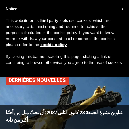
AR
Notice
x
This website or its third party tools use cookies, which are
necessary to its functioning and required to achieve the
TAG
purposes illustrated in the cookie policy. If you want to know
Posts Tagged ‘السنة
more or withdraw your consent to all or some of the cookies,
please refer to the
cookie policy
.
القضائية’
By closing this banner, scrolling this page, clicking a link or
continuing to browse otherwise, you agree to the use of cookies.
DERNIÈRES NOUVELLES
عناوين نشرة الجمعة 28 كانون الثاني 2022: أن نحبّ مثل من أحبّنا
أكثر من ذاته