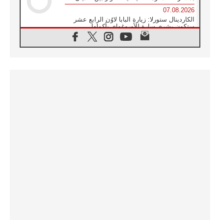
07.08.2026
الكاردينال ستورلا: زيارة البابا لاوُن الرابع عشر
ستكون بشرى سارة للأوروغواي بأكملها
07.08.2026
الفاتيكان يعلن برنامج الزيارة الرسولية للبابا لاوُن
الرابع عشر إلى فرنسا
07.08.2026
في الذكرى الـ ٨١ لحادثة هيروشيما الكنيسة في
اليابان تنظم ١٠ أيام للصلاة على نية السلام
07.08.2026
الكنيسة في الأوروغواي: زيارة البابا ستعزز
الإيمان والرجاء
06.08.2026
الاجتماع الشهري للمطارنة الموارنة
06.08.2026
الكاردينال روسي: زيارة البابا لاوُن إلى الأرجنتين
هي تكريم للبابا فرنسيس
06.08.2026
زيارة البابا إلى البيرو ستكون زمن نعمة ومصالحة
ورجاء