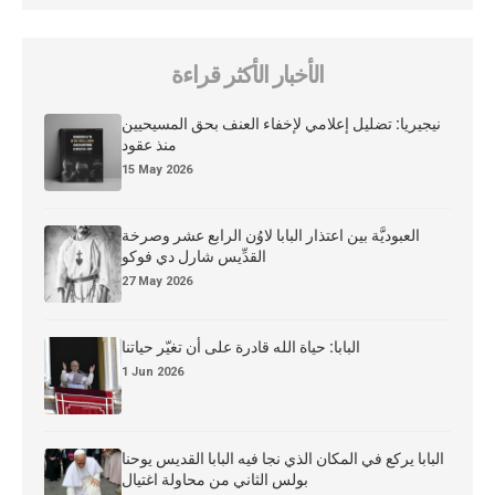
الأخبار الأكثر قراءة
نيجيريا: تضليل إعلامي لإخفاء العنف بحق المسيحيين
منذ عقود
15 May 2026
العبوديَّة بين اعتذار البابا لاوُن الرابع عشر وصرخة
القدِّيس شارل دي فوكو
27 May 2026
البابا: حياة الله قادرة على أن تغيّر حياتنا
1 Jun 2026
البابا يركع في المكان الذي نجا فيه البابا القديس يوحنا
بولس الثاني من محاولة اغتيال