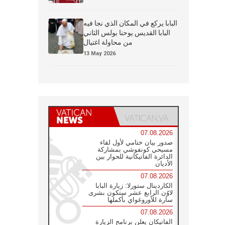
البابا يركع في المكان الذي نجا فيه
البابا القديس يوحنا بولس الثاني
من محاولة اغتيال
13 May 2026
07.08.2026
صدور بيان ختامي لأول لقاء
مسيحي كونفوشي بمشاركة
الدائرة الفاتيكانية للحوار بين
الأديان
07.08.2026
الكاردينال ستورلا: زيارة البابا
لاوُن الرابع عشر ستكون بشرى
سارة للأوروغواي بأكملها
07.08.2026
الفاتيكان يعلن برنامج الزيارة