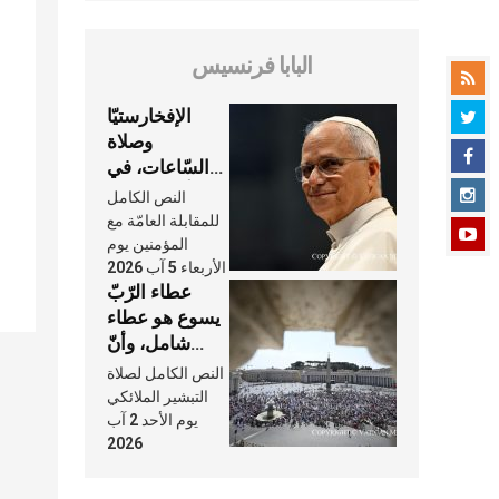
البابا فرنسيس
الإفخارستيّا
وصلاة
السّاعات، في
كلّ أسبوع وكلّ
النص الكامل
يوم، هما النَّفَس
للمقابلة العامّة مع
في حياة
المؤمنين يوم
الأربعاء 5 آب 2026
الكنيسة
عطاء الرّبّ
يسوع هو عطاء
شامل، وأنّ
عنايته بنا لا
النص الكامل لصلاة
تغيب عنّا أبدًا
التبشير الملائكي
يوم الأحد 2 آب
2026