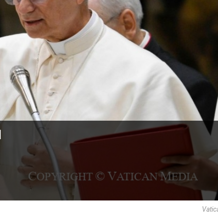
ا
Vatic