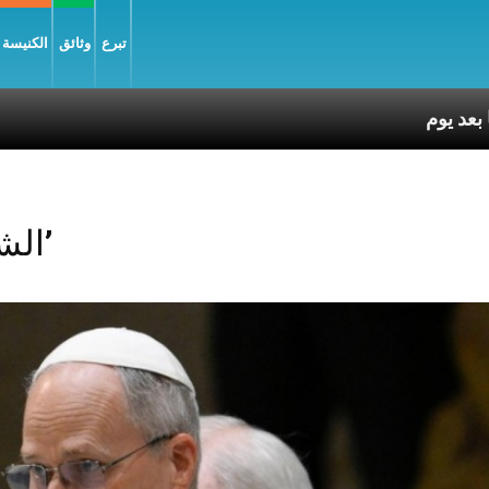
تبرع
وثائق
الكنيسة و
Posts Tagged ‘الشرق’