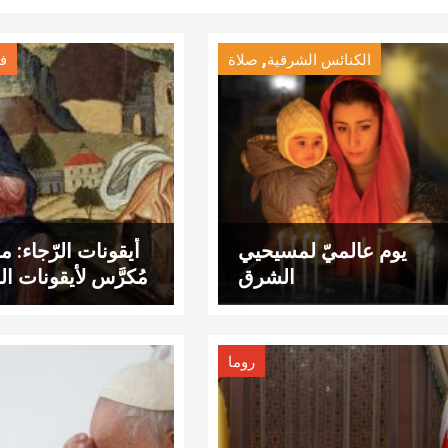
,
الكنائس الشرقية
صلاة
فن
يوم عالميّ لمسيحيي
أيقونات الرّجاء:
الشرق
مُكرَّس لأيقونات ا
روما