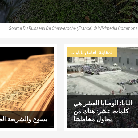
Source Du Ruisseau De Chauveroche (France) © Wikimedia Commons
,
المقابلة العامة
باباوات
البابا: الوصايا العشر هي
كلمات عشر: هناك من
يحاول مخاطبتنا
يسوع والشريعة الج