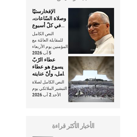
الإفخارستيّا
وصلاة السّاعات،
في كلّ أسبوع
وكلّ يوم، هما
النص الكامل
النَّفَس في حياة
للمقابلة العامّة مع
الكنيسة
المؤمنين يوم الأربعاء
5 آب 2026
عطاء الرّبّ
يسوع هو عطاء
شامل، وأنّ عنايته
بنا لا تغيب عنّا
النص الكامل لصلاة
أبدًا
التبشير الملائكي يوم
الأحد 2 آب 2026
الأخبار الأكثر قراءة