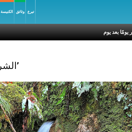
تبرع
وثائق
الكنيسة و
Posts Tagged ‘الشريعة’