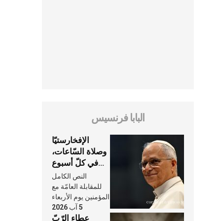
البابا فرنسيس
الإفخارستيّا
وصلاة السّاعات،
في كلّ أسبوع
وكلّ يوم، هما
النص الكامل
النَّفَس في حياة
للمقابلة العامّة مع
الكنيسة
المؤمنين يوم الأربعاء
5 آب 2026
عطاء الرّبّ