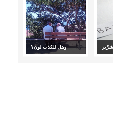
شرّير
وهل للكذب لون؟