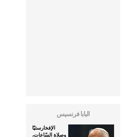
البابا فرنسيس
الإفخارستيّا
وصلاة السّاعات،