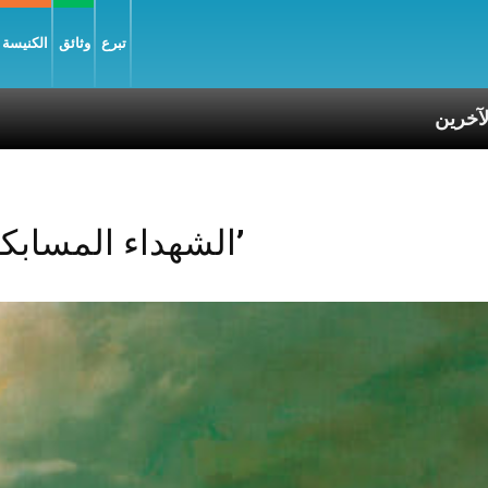
تبرع
وثائق
الكنيسة و
التعاطف مع معاناة الآخرين
Posts Tagged ‘الشهداء المسابكيون’