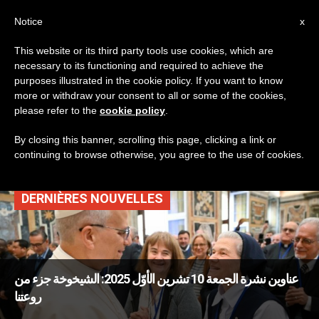
AR
Notice
x
This website or its third party tools use cookies, which are
necessary to its functioning and required to achieve the
TAG
purposes illustrated in the cookie policy. If you want to know
Posts Tagged
more or withdraw your consent to all or some of the cookies,
please refer to the
cookie policy
.
‘الشيخوخة’
By closing this banner, scrolling this page, clicking a link or
continuing to browse otherwise, you agree to the use of cookies.
DERNIÈRES NOUVELLES
عناوين نشرة الجمعة 10 تشرين الأوّل 2025: الشيخوخة جزء من
روعتنا