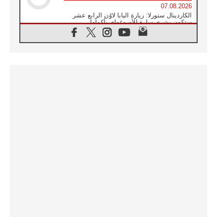
07.08.2026
الكاردينال ستورلا: زيارة البابا لاوُن الرابع عشر
ستكون بشرى سارة للأوروغواي بأكملها
07.08.2026
الفاتيكان يعلن برنامج الزيارة الرسولية للبابا لاوُن
الرابع عشر إلى فرنسا
07.08.2026
في الذكرى الـ ٨١ لحادثة هيروشيما الكنيسة في
اليابان تنظم ١٠ أيام للصلاة على نية السلام
07.08.2026
الكنيسة في الأوروغواي: زيارة البابا ستعزز
الإيمان والرجاء
06.08.2026
الاجتماع الشهري للمطارنة الموارنة
06.08.2026
الكاردينال روسي: زيارة البابا لاوُن إلى الأرجنتين
هي تكريم للبابا فرنسيس
06.08.2026
زيارة البابا إلى البيرو ستكون زمن نعمة ومصالحة
ورجاء