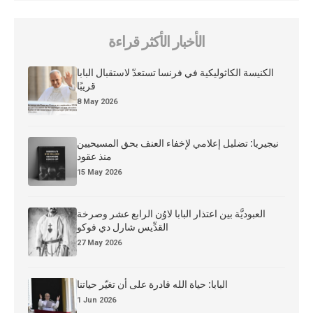
الأخبار الأكثر قراءة
الكنيسة الكاثوليكية في فرنسا تستعدّ لاستقبال البابا
قريبًا
8 May 2026
نيجيريا: تضليل إعلامي لإخفاء العنف بحق المسيحيين
منذ عقود
15 May 2026
العبوديَّة بين اعتذار البابا لاوُن الرابع عشر وصرخة
القدِّيس شارل دي فوكو
27 May 2026
البابا: حياة الله قادرة على أن تغيّر حياتنا
1 Jun 2026