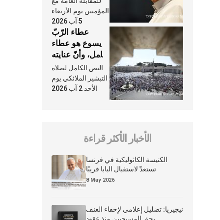
للمقابلة العامّة مع
الكنيسة
المؤمنين يوم الأربعاء
5 آب 2026
عطاء الرّبّ
يسوع هو عطاء
شامل، وأنّ عنايته
بنا لا تغيب عنّا
النص الكامل لصلاة
أبدًا
التبشير الملائكي يوم
الأحد 2 آب 2026
الأخبار الأكثر قراءة
الكنيسة الكاثوليكية في فرنسا
تستعدّ لاستقبال البابا قريبًا
8 May 2026
نيجيريا: تضليل إعلامي لإخفاء العنف
بحق المسيحيين منذ عقود