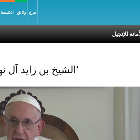
تبرع
وثائق
الكنيسة و
Posts Tagged ‘الشيخ بن زايد آل نهيان’