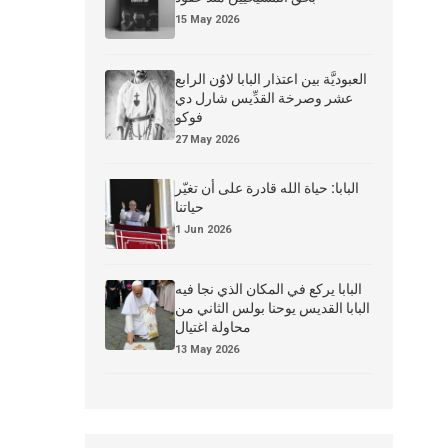
15 May 2026
العبوديَّة بين اعتذار البابا لاوُن الرابع
عشر وصرخة القدِّيس شارل دي
فوكو
27 May 2026
البابا: حياة الله قادرة على أن تغيّر
حياتنا
1 Jun 2026
البابا يركع في المكان الذي نجا فيه
البابا القديس يوحنا بولس الثاني من
محاولة اغتيال
13 May 2026