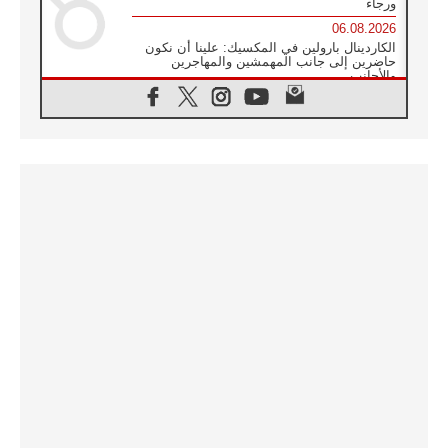
ورجاء
06.08.2026
الكاردينال بارولين في المكسيك: علينا أن نكون
حاضرين إلى جانب المهمشين والمهاجرين
والأجانب
06.08.2026
البابا لاوُن الرابع عشر للشباب في أسيزي:
"أوروبا والعالم يبحثان اليوم عن قديسين جُدد
فيكم"
06.08.2026
البابا في أسيزي يتحدث إلى الشباب المشاركين
في لقاء الشباب الفرنسيسكاني
06.08.2026
البابا لاوُن الرابع عشر يبرق معزيا بوفاة
الكاردينال جوليو دوارتي لانغا
05.08.2026
في مقابلته العامة مع المؤمنين البابا لاوُن الرابع
عشر يواصل الحديث عن الدستور في الليتورجيا
المقدسة مسلطا الضوء على صلاة الكنيسة
05.08.2026
البابا لاوُن الرابع عشر يزور في تشرين الثاني
٢٠٢٦ أوروغواي والأرجنتين وبيرو
05.08.2026
خمسون عاما على استشهاد الأسقف الأرجنتيني