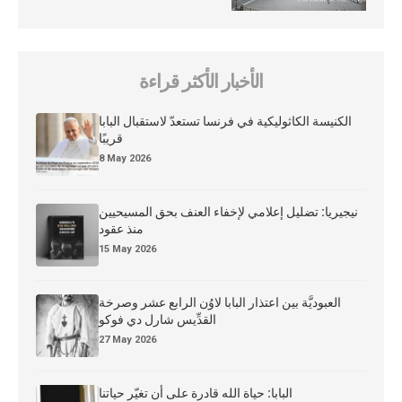
الأخبار الأكثر قراءة
الكنيسة الكاثوليكية في فرنسا تستعدّ لاستقبال البابا
قريبًا
8 May 2026
نيجيريا: تضليل إعلامي لإخفاء العنف بحق المسيحيين
منذ عقود
15 May 2026
العبوديَّة بين اعتذار البابا لاوُن الرابع عشر وصرخة
القدِّيس شارل دي فوكو
27 May 2026
البابا: حياة الله قادرة على أن تغيّر حياتنا