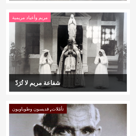
مريم وأعياد مريمية
شفاعة مريم لا تُرَدّ
,
تأمّلات
قديسون وطوباويون