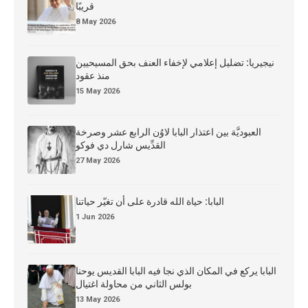
قريبًا
8 May 2026
نيجيريا: تضليل إعلامي لإخفاء العنف بحق المسيحيين
منذ عقود
15 May 2026
العبوديَّة بين اعتذار البابا لاوُن الرابع عشر وصرخة
القدِّيس شارل دي فوكو
27 May 2026
البابا: حياة الله قادرة على أن تغيّر حياتنا
1 Jun 2026
البابا يركع في المكان الذي نجا فيه البابا القديس يوحنا
بولس الثاني من محاولة اغتيال
13 May 2026