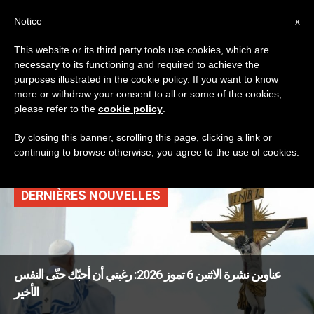
AR
Notice
x
This website or its third party tools use cookies, which are
necessary to its functioning and required to achieve the
TAG
purposes illustrated in the cookie policy. If you want to know
Posts Tagged
more or withdraw your consent to all or some of the cookies,
please refer to the
cookie policy
.
‘الصليب’
By closing this banner, scrolling this page, clicking a link or
continuing to browse otherwise, you agree to the use of cookies.
DERNIÈRES NOUVELLES
عناوين نشرة الاثنين 6 تموز 2026: رغبتي أن أحبّك حتّى النفس
الأخير