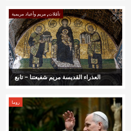
,
تأمّلات
مريم وأعياد مريمية
العذراء القديسة مريم شفيعتنا – تابع
روما