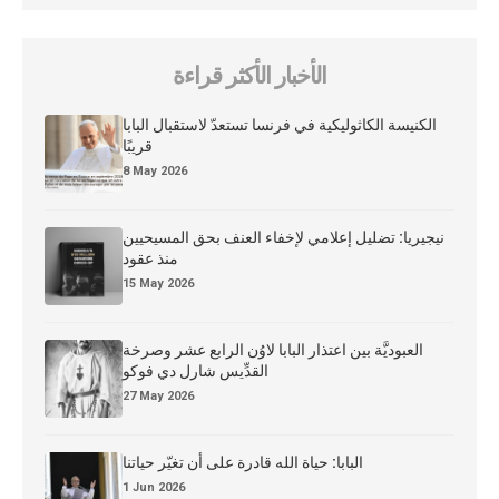
الأخبار الأكثر قراءة
الكنيسة الكاثوليكية في فرنسا تستعدّ لاستقبال البابا
قريبًا
8 May 2026
نيجيريا: تضليل إعلامي لإخفاء العنف بحق المسيحيين
منذ عقود
15 May 2026
العبوديَّة بين اعتذار البابا لاوُن الرابع عشر وصرخة
القدِّيس شارل دي فوكو
27 May 2026
البابا: حياة الله قادرة على أن تغيّر حياتنا
1 Jun 2026