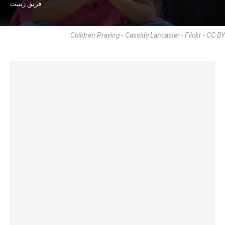
فريق زينيت
Children Praying - Cassidy Lancaster - Flickr - CC BY