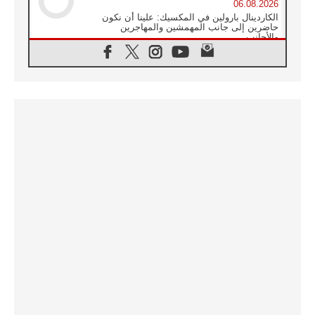
06.08.2026
الكاردينال بارولين في المكسيك: علينا أن نكون
حاضرين إلى جانب المهمشين والمهاجرين
والأجانب
06.08.2026
البابا لاوُن الرابع عشر للشباب في أسيزي:
"أوروبا والعالم يبحثان اليوم عن قديسين جُدد
فيكم"
06.08.2026
البابا في أسيزي يتحدث إلى الشباب المشاركين
في لقاء الشباب الفرنسيسكاني
06.08.2026
البابا لاوُن الرابع عشر يبرق معزيا بوفاة
الكاردينال جوليو دوارتي لانغا
05.08.2026
في مقابلته العامة مع المؤمنين البابا لاوُن الرابع
عشر يواصل الحديث عن الدستور في الليتورجيا
المقدسة مسلطا الضوء على صلاة الكنيسة
05.08.2026
البابا لاوُن الرابع عشر يزور في تشرين الثاني
٢٠٢٦ أوروغواي والأرجنتين وبيرو
05.08.2026
خمسون عاما على استشهاد الأسقف الأرجنتيني
الطوباوي إنريكي أنجيليلي