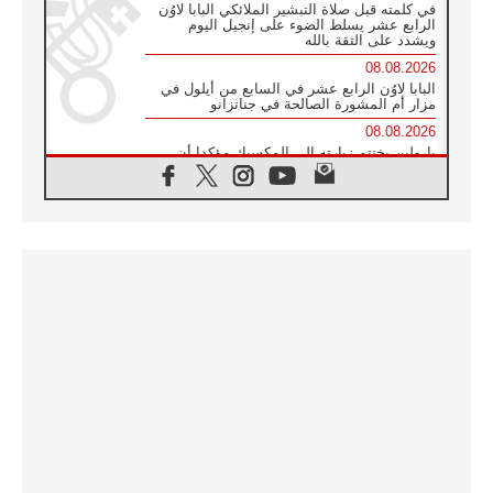
في كلمته قبل صلاة التبشير الملائكي البابا لاوُن
الرابع عشر يسلط الضوء على إنجيل اليوم
ويشدد على الثقة بالله
08.08.2026
البابا لاوُن الرابع عشر في السابع من أيلول في
مزار أم المشورة الصالحة في جناتزانو
08.08.2026
بارولين يختتم زيارته إلى المكسيك مؤكدا أن
صناعة السلام تبدأ بالتعاطف مع ألم الآخر
07.08.2026
صدور بيان ختامي لأول لقاء مسيحي كونفوشي
بمشاركة الدائرة الفاتيكانية للحوار بين الأديان
07.08.2026
الكاردينال ستورلا: زيارة البابا لاوُن الرابع عشر
ستكون بشرى سارة للأوروغواي بأكملها
07.08.2026
الفاتيكان يعلن برنامج الزيارة الرسولية للبابا لاوُن
الرابع عشر إلى فرنسا
07.08.2026
في الذكرى الـ ٨١ لحادثة هيروشيما الكنيسة في
اليابان تنظم ١٠ أيام للصلاة على نية السلام
07.08.2026
الكنيسة في الأوروغواي: زيارة البابا ستعزز
الإيمان والرجاء