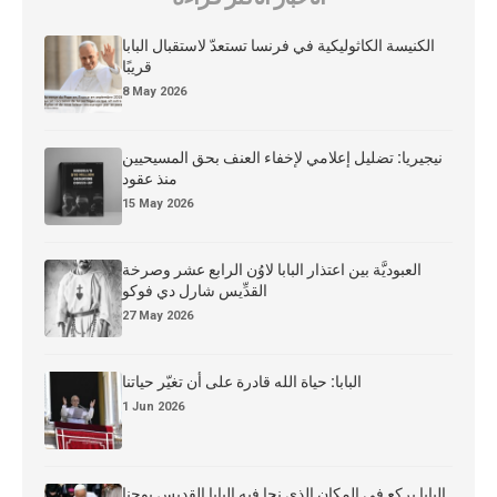
الكنيسة الكاثوليكية في فرنسا تستعدّ لاستقبال البابا
قريبًا
8 May 2026
نيجيريا: تضليل إعلامي لإخفاء العنف بحق المسيحيين
منذ عقود
15 May 2026
العبوديَّة بين اعتذار البابا لاوُن الرابع عشر وصرخة
القدِّيس شارل دي فوكو
27 May 2026
البابا: حياة الله قادرة على أن تغيّر حياتنا
1 Jun 2026
البابا يركع في المكان الذي نجا فيه البابا القديس يوحنا