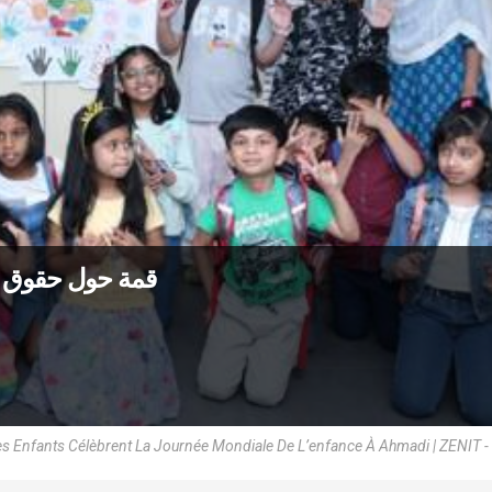
قمة حول حقوق ال
s Enfants Célèbrent La Journée Mondiale De L’enfance À Ahmadi | ZENIT -