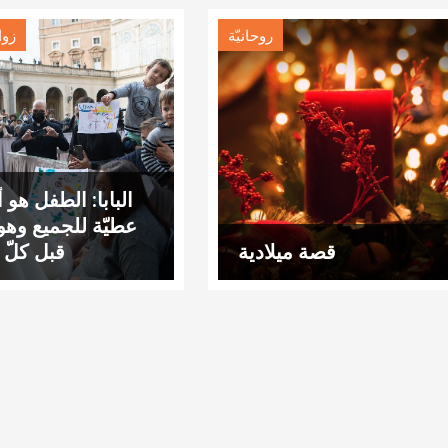
روحانيّة
زوا
البابا: الطفل هو
عطيّة للجميع وهو
قصة ميلادية
قبل كلّ