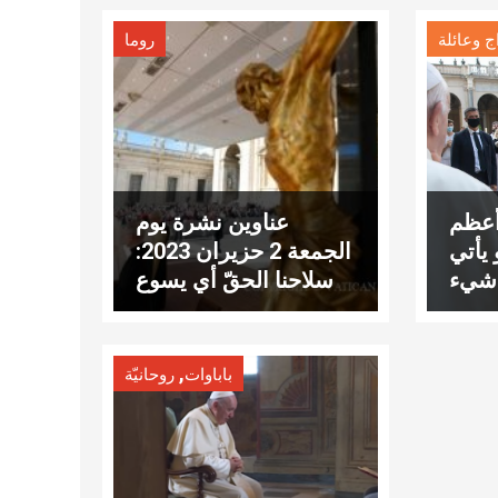
ج وعائلة
روما
 أعظم
عناوين نشرة يوم
 يأتي
الجمعة 2 حزيران 2023:
 شيء
سلاحنا الحقّ أي يسوع
,
باباوات
روحانيّة