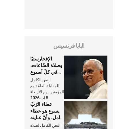
البابا فرنسيس
الإفخارستيّا
وصلاة السّاعات،
في كلّ أسبوع
وكلّ يوم، هما
النص الكامل
النَّفَس في حياة
للمقابلة العامّة مع
الكنيسة
المؤمنين يوم الأربعاء
5 آب 2026
عطاء الرّبّ
يسوع هو عطاء
شامل، وأنّ عنايته
بنا لا تغيب عنّا
النص الكامل لصلاة