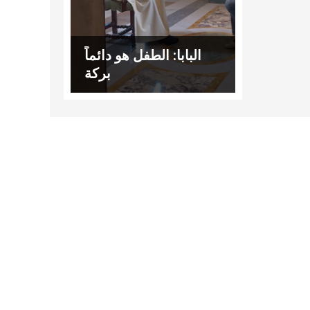
البابا: الطفل هو دائماً
بركة