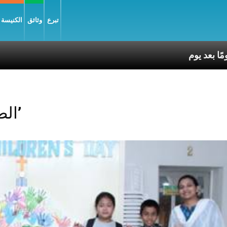
تبرع
وثائق
الكنيسة و
Posts Tagged ‘الطفل’