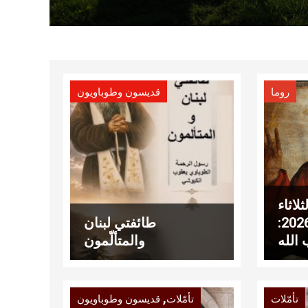
روما
قديسون وطوباويون
لاثاء
30 حزيران 2026:
طائفتي لبنان
الله
والمتألّمون
,
تأمّلات
تأمّلات
قديسون وطوباويون