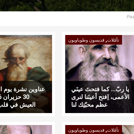
Pix
,
تأمّلات
قديسون وطوباويون
يا ربّ… كما فتحتَ عينَي
عناوين نشرة يوم الث
الأعمى، اِفتح أعينَنا لنرى
عظم محبّتِك لنا
العيش في قلب 
,
تأمّلات
قديسون وطوباويون