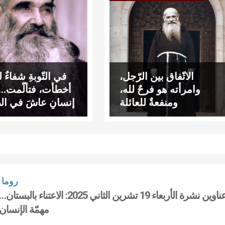
الاتّفاق بين الرّجل،
في التّوبةِ شفاءٌ 
وامرأته هو فرحٌ لله،
أخطأت، فتألّمت… و
ومنفعةٌ للعائلة
إنسانٍ عاشَ في الظ
روما
عناوين نشرة الأربعاء 19 تشرين الثاني 2025: الاعتناء بالبستان…
مهمّة الإنسان