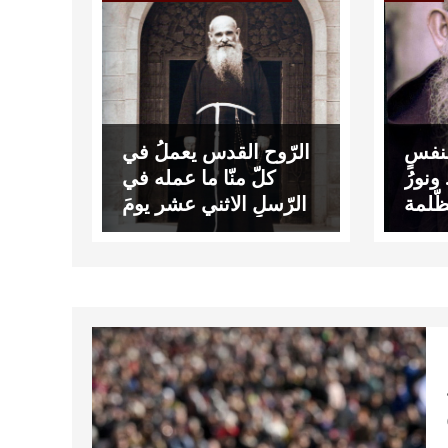
لنفسٍ
الرّوح القدس يعملُ في
نورُ
كلّ منّا ما عمله في
ّلمة
الرّسلِ الاثني عشر يومَ
العنصرة