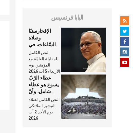
البابا فرنسيس
الإفخارستيّا
وصلاة
السّاعات، في
كلّ أسبوع وكلّ
النص الكامل
يوم، هما النَّفَس
للمقابلة العامّة مع
في حياة
المؤمنين يوم
الأربعاء 5 آب 2026
الكنيسة
عطاء الرّبّ
يسوع هو عطاء
شامل، وأنّ
عنايته بنا لا
النص الكامل لصلاة
تغيب عنّا أبدًا
التبشير الملائكي
يوم الأحد 2 آب
2026