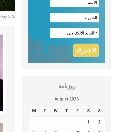
abay CC0
روزنامة
August 2026
M
T
W
T
F
S
S
1
2