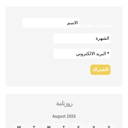
للاشتراك بالنشرة
روزنامة
August 2026
M
T
W
T
F
S
S