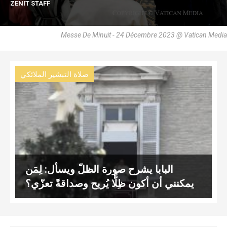
ZENIT STAFF
Messe De Minuit - 24 Décembre 2023 @ Vatican Media
صلاة التبشير الملائكي
البابا يشرح صورة الظلّ ويسأل: لِمَن
يمكنني أن أكون ظِلًّا يُريح وصداقةً تعزّي؟