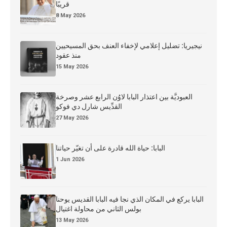
قريبًا
8 May 2026
نيجيريا: تضليل إعلامي لإخفاء العنف بحق المسيحيين
منذ عقود
15 May 2026
العبوديَّة بين اعتذار البابا لاوُن الرابع عشر وصرخة
القدِّيس شارل دي فوكو
27 May 2026
البابا: حياة الله قادرة على أن تغيّر حياتنا
1 Jun 2026
البابا يركع في المكان الذي نجا فيه البابا القديس يوحنا
بولس الثاني من محاولة اغتيال
13 May 2026