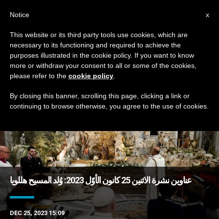
AR
Notice
x
This website or its third party tools use cookies, which are
necessary to its functioning and required to achieve the
TAG
purposes illustrated in the cookie policy. If you want to know
Posts Tagged ‘الظلّ’
more or withdraw your consent to all or some of the cookies,
please refer to the
cookie policy
.
By closing this banner, scrolling this page, clicking a link or
continuing to browse otherwise, you agree to the use of cookies.
DERNIÈRES NOUVELLES
عناوين نشرة الاثنين 25 كانون الأوّل 2023: وُلد المسيح هللويا
DEC 25, 2023 15:09