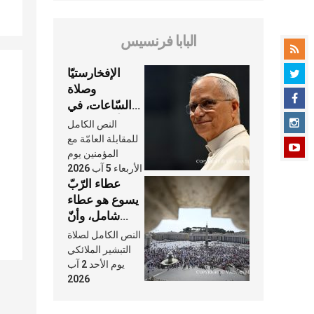
البابا فرنسيس
الإفخارستيّا
وصلاة
السّاعات، في
كلّ أسبوع وكلّ
النص الكامل
يوم، هما النَّفَس
للمقابلة العامّة مع
في حياة
المؤمنين يوم
الأربعاء 5 آب 2026
الكنيسة
عطاء الرّبّ
يسوع هو عطاء
شامل، وأنّ
عنايته بنا لا
النص الكامل لصلاة
تغيب عنّا أبدًا
التبشير الملائكي
يوم الأحد 2 آب
2026