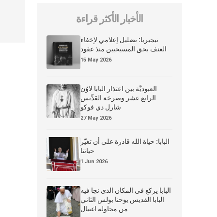
الأخبار الأكثر قراءة
نيجيريا: تضليل إعلامي لإخفاء
العنف بحق المسيحيين منذ عقود
15 May 2026
العبوديَّة بين اعتذار البابا لاوُن
الرابع عشر وصرخة القدِّيس
شارل دي فوكو
27 May 2026
البابا: حياة الله قادرة على أن تغيّر
حياتنا
1 Jun 2026
البابا يركع في المكان الذي نجا فيه
البابا القديس يوحنا بولس الثاني
من محاولة اغتيال