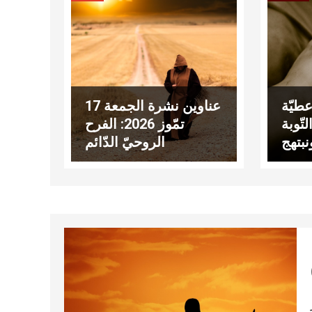
طيّة
عناوين نشرة الجمعة 17
تّوبة
تمّوز 2026: الفرح
نبتهج
الروحيّ الدّائم