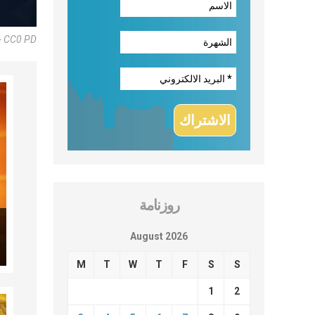
 - CC0 PD
روزنامة
August 2026
M
T
W
T
F
S
S
1
2