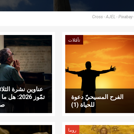
Cross - AJEL - Pixabay
تأمّلات
الفرح المسيحيّ دعوة
تمّوز 2026: هل
للحياة (1)
صح
روما