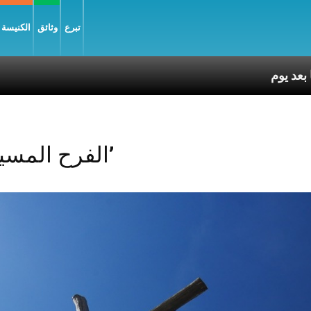
تبرع
وثائق
الكنيسة و
Posts Tagged ‘الفرح المسيحي’