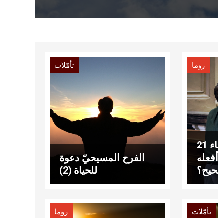
روما
تأمّلات
عناوين نشرة الثلاثاء 21
 ما أفعله
الفرح المسيحيّ دعوة
يح؟
للحياة (2)
تأمّلات
روما