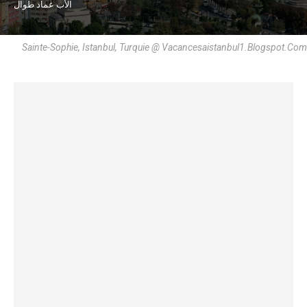
الأب عماد طوال
Sainte-Sophie, Istanbul, Turquie @ Vacancesaistanbul1.Blogspot.Com