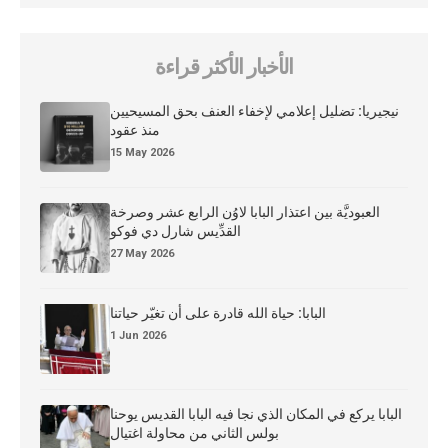
الأخبار الأكثر قراءة
نيجيريا: تضليل إعلامي لإخفاء العنف بحق المسيحيين
منذ عقود
15 May 2026
العبوديَّة بين اعتذار البابا لاوُن الرابع عشر وصرخة
القدِّيس شارل دي فوكو
27 May 2026
البابا: حياة الله قادرة على أن تغيّر حياتنا
1 Jun 2026
البابا يركع في المكان الذي نجا فيه البابا القديس يوحنا
بولس الثاني من محاولة اغتيال