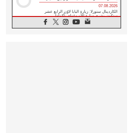
07.08.2026
الكاردينال ستورلا: زيارة البابا لاوُن الرابع عشر
ستكون بشرى سارة للأوروغواي بأكملها
07.08.2026
الفاتيكان يعلن برنامج الزيارة الرسولية للبابا لاوُن
الرابع عشر إلى فرنسا
07.08.2026
في الذكرى الـ ٨١ لحادثة هيروشيما الكنيسة في
اليابان تنظم ١٠ أيام للصلاة على نية السلام
07.08.2026
الكنيسة في الأوروغواي: زيارة البابا ستعزز
الإيمان والرجاء
06.08.2026
الاجتماع الشهري للمطارنة الموارنة
06.08.2026
الكاردينال روسي: زيارة البابا لاوُن إلى الأرجنتين
هي تكريم للبابا فرنسيس
06.08.2026
زيارة البابا إلى البيرو ستكون زمن نعمة ومصالحة
ورجاء