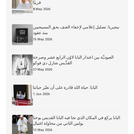
قريبًا
8 May 2026
نيجيريا: تضليل إعلامي لإخفاء العنف بحق المسيحيين
منذ عقود
15 May 2026
العبوديَّة بين اعتذار البابا لاوُن الرابع عشر وصرخة
القدِّيس شارل دي فوكو
27 May 2026
البابا: حياة الله قادرة على أن تغيّر حياتنا
1 Jun 2026
البابا يركع في المكان الذي نجا فيه البابا القديس يوحنا
بولس الثاني من محاولة اغتيال
13 May 2026