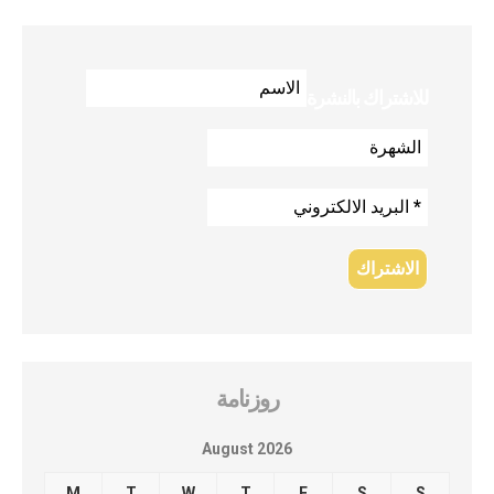
للاشتراك بالنشرة
روزنامة
August 2026
M
T
W
T
F
S
S