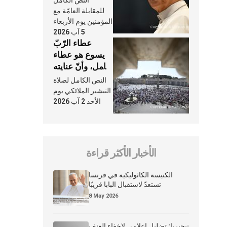
النص الكامل
النَّفَس في حياة
للمقابلة العامّة مع
الكنيسة
المؤمنين يوم الأربعاء
5 آب 2026
عطاء الرّبّ
يسوع هو عطاء
شامل، وأنّ عنايته
بنا لا تغيب عنّا
النص الكامل لصلاة
أبدًا
التبشير الملائكي يوم
الأحد 2 آب 2026
الأخبار الأكثر قراءة
الكنيسة الكاثوليكية في فرنسا
تستعدّ لاستقبال البابا قريبًا
8 May 2026
نيجيريا: تضليل إعلامي لإخفاء العنف