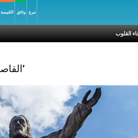
تبرع
وثائق
الكنيسة و
منبع السرور ورجاء القلوب
Posts Tagged ‘القاصرين’